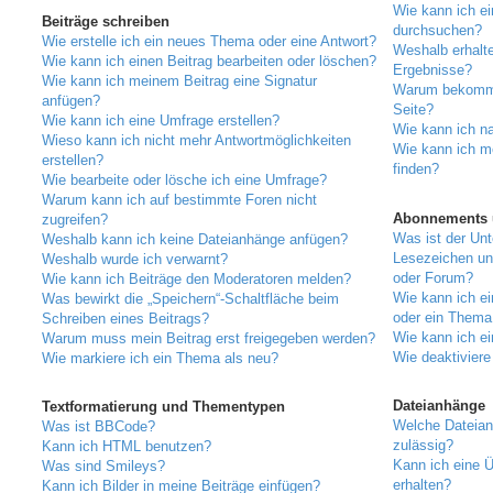
Wie kann ich e
Beiträge schreiben
durchsuchen?
Wie erstelle ich ein neues Thema oder eine Antwort?
Weshalb erhalte
Wie kann ich einen Beitrag bearbeiten oder löschen?
Ergebnisse?
Wie kann ich meinem Beitrag eine Signatur
Warum bekomme 
anfügen?
Seite?
Wie kann ich eine Umfrage erstellen?
Wie kann ich n
Wieso kann ich nicht mehr Antwortmöglichkeiten
Wie kann ich m
erstellen?
finden?
Wie bearbeite oder lösche ich eine Umfrage?
Warum kann ich auf bestimmte Foren nicht
Abonnements 
zugreifen?
Was ist der Un
Weshalb kann ich keine Dateianhänge anfügen?
Lesezeichen un
Weshalb wurde ich verwarnt?
oder Forum?
Wie kann ich Beiträge den Moderatoren melden?
Wie kann ich e
Was bewirkt die „Speichern“-Schaltfläche beim
oder ein Thema
Schreiben eines Beitrags?
Wie kann ich e
Warum muss mein Beitrag erst freigegeben werden?
Wie deaktivier
Wie markiere ich ein Thema als neu?
Dateianhänge
Textformatierung und Thementypen
Welche Dateian
Was ist BBCode?
zulässig?
Kann ich HTML benutzen?
Kann ich eine Ü
Was sind Smileys?
erhalten?
Kann ich Bilder in meine Beiträge einfügen?