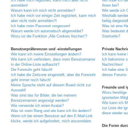
Ich habe mich registriert, kann mich aber nicht
Wo finde ich di
anmelden!
ihnen bei?
Warum kann ich mich nicht anmelden?
Wie werde ich G
Ich habe mich vor einiger Zeit registriert, kann mich
Weshalb werden
aber nicht mehr anmelden?!
farbig dargestel
Ich habe mein Passwort vergessen!
Was ist eine H
Warum werde ich automatisch abgemeldet?
Was bedeutet d
Wozu ist die Funktion „Alle Cookies löschen“?
Startseite?
Benutzerpräferenzen und -einstellungen
Private Nachri
Wie kann ich meine Einstellungen ändern?
Ich kann keine 
Wie kann ich verhindern, dass mein Benutzername
Ich bekomme st
in der Online-Liste auftaucht?
Nachrichten!
Die Forenuhr geht falsch!
Ich habe eine 
Ich habe die Zeitzone eingestellt, aber die Forenuhr
dieses Forums 
geht immer noch falsch!
Meine Sprache steht auf diesem Board nicht zur
Freunde und ig
Auswahl!
Wozu benötige i
Was sind das für Bilder, die bei meinem
ignorierten Mitg
Benutzernamen angezeigt werden?
Wie kann ich Mi
Wie verwende ich einen Avatar?
zur Liste der ig
Was ist mein Rang und wie kann ich ihn ändern?
diese wieder au
Wenn ich bei einem Benutzer auf den E-Mail-Link
klicke, werde ich aufgefordert, mich anzumelden.
Die Foren dur