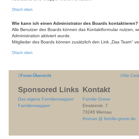
Nach oben
Wie kann ich einen Administrator des Boards kontaktieren?
Alle Benutzer des Boards können das Kontaktformular nutzen, w
Administration aktiviert wurde.
Mitglieder des Boards können zusätzlich den Link „Das Team“ v
Nach oben
Foren-Übersicht
Alle Coo
Sponsored Links
Kontakt
Das eigene Familienwappen
Familie Greve
Familienwappen
Einsteinstr. 7
73249 Wernau
thomas @ familie-greve.de