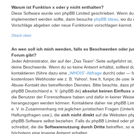
Warum ist Funktion x oder y nicht enthalten?
Diese Software wurde von phpBB Limited geschrieben. Wenn du 
implementiert werden sollte, dann besuche
phpBB Ideas
, wo du
Vorschläge abgeben oder neue Funktionen vorschlagen kannst.
Nach oben
An wen soll ich mich wenden, falls es Beschwerden oder ju
Forum gibt?
Jeder Administrator, der auf der „Das Team“-Seite aufgeführt ist, 
deine Beschwerde. Wenn du so keine Antwort erhältst, solltest 
kontaktieren (führe dazu eine
„WHOIS“-Abfrage
durch) oder — fa
kostenlosen Webhoster wie z. B. Yahoo!, free.fr, funpic.de usw. 
Abuse-Kontakt des betreffenden Dienstes. Bitte beachte, dass 
phpBB Deutschland e. V. (phpBB.de)
absolut keinen Einfluss
a
die Benutzer der Forensoftware haben und dafür in keiner Weis
herangezogen werden können. Kontaktiere daher nie phpBB Lim
e. V. in Zusammenhang mit jeglichen juristischen Fragen (Unter
Haftungsfragen usw.), die
sich nicht direkt
auf die Websiten ph
phpBB-Software selbst beziehen. Falls du phpBB Limited oder p
schreibst, die die
Softwarenutzung durch Dritte
betreffen, so w
höchstens eine knappe Antwort erhalten.