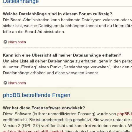
Dateianhänge
Welche Dateianhänge sind in diesem Forum zulässig?
Die Board-Administration kann bestimmte Dateitypen zulassen oder ver
sicher bist, welche Dateitypen du anhängen kannst und du Unterstüt
bitte an die Board-Administration.
Nach oben
Kann ich eine Übersicht all meiner Dateianhänge erhalten?
Um eine Liste all deiner Dateianhänge zu erhalten, gehe in den persö
du unter „Einstieg“ einen Punkt „Dateianhänge verwalten“, über den d
Dateianhänge erhalten und diese verwalten kannst.
Nach oben
phpBB betreffende Fragen
Wer hat diese Forensoftware entwickelt?
Diese Software (in ihrer unmodifizierten Fassung) wurde von
phpBB L
veröffentlicht. Sie ist urheberrechtlich geschützt. Sie wurde unter d
Version 2 (GPL-2.0) veröffentlicht und kann frei vertrieben werden. We
auf der Seite von phpBB Limited
. Eine deutschsprachige Anlaufstelle 