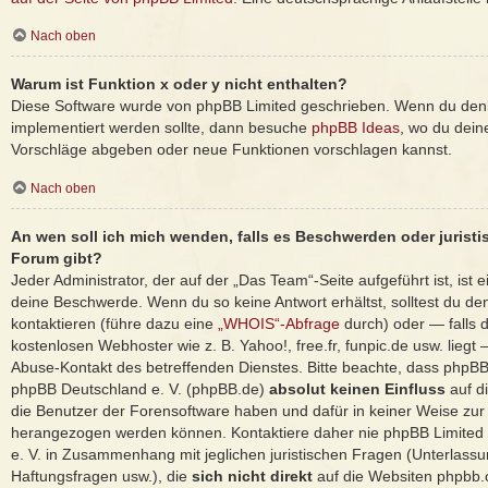
Nach oben
Warum ist Funktion x oder y nicht enthalten?
Diese Software wurde von phpBB Limited geschrieben. Wenn du denk
implementiert werden sollte, dann besuche
phpBB Ideas
, wo du dei
Vorschläge abgeben oder neue Funktionen vorschlagen kannst.
Nach oben
An wen soll ich mich wenden, falls es Beschwerden oder jurist
Forum gibt?
Jeder Administrator, der auf der „Das Team“-Seite aufgeführt ist, ist e
deine Beschwerde. Wenn du so keine Antwort erhältst, solltest du de
kontaktieren (führe dazu eine
„WHOIS“-Abfrage
durch) oder — falls d
kostenlosen Webhoster wie z. B. Yahoo!, free.fr, funpic.de usw. lieg
Abuse-Kontakt des betreffenden Dienstes. Bitte beachte, dass phpB
phpBB Deutschland e. V. (phpBB.de)
absolut keinen Einfluss
auf d
die Benutzer der Forensoftware haben und dafür in keiner Weise zu
herangezogen werden können. Kontaktiere daher nie phpBB Limited
e. V. in Zusammenhang mit jeglichen juristischen Fragen (Unterlass
Haftungsfragen usw.), die
sich nicht direkt
auf die Websiten phpbb.