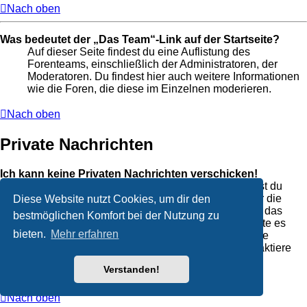
Nach oben
Was bedeutet der „Das Team“-Link auf der Startseite?
Auf dieser Seite findest du eine Auflistung des
Forenteams, einschließlich der Administratoren, der
Moderatoren. Du findest hier auch weitere Informationen
wie die Foren, die diese im Einzelnen moderieren.
Nach oben
Private Nachrichten
Ich kann keine Privaten Nachrichten verschicken!
Hierfür kann es drei Gründe geben: Entweder bist du
nicht registriert und / oder nicht angemeldet, oder die
Diese Website nutzt Cookies, um dir den
Board-Administration hat Private Nachrichten für das
bestmöglichen Komfort bei der Nutzung zu
komplette Forum ausgeschaltet. Außerdem könnte es
bieten.
Mehr erfahren
sein, dass der Administrator dir das Recht, Private
Nachrichten zu verschicken, entzogen hat. Kontaktiere
einen Administrator, um weitere Informationen zu
Verstanden!
erhalten.
Nach oben