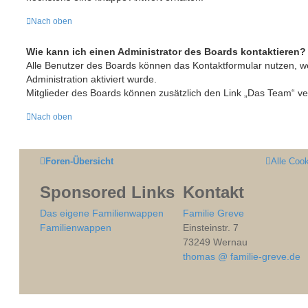
Nach oben
Wie kann ich einen Administrator des Boards kontaktieren?
Alle Benutzer des Boards können das Kontaktformular nutzen, w
Administration aktiviert wurde.
Mitglieder des Boards können zusätzlich den Link „Das Team“ v
Nach oben
Foren-Übersicht
Alle Coo
Sponsored Links
Kontakt
Das eigene Familienwappen
Familie Greve
Familienwappen
Einsteinstr. 7
73249 Wernau
thomas @ familie-greve.de