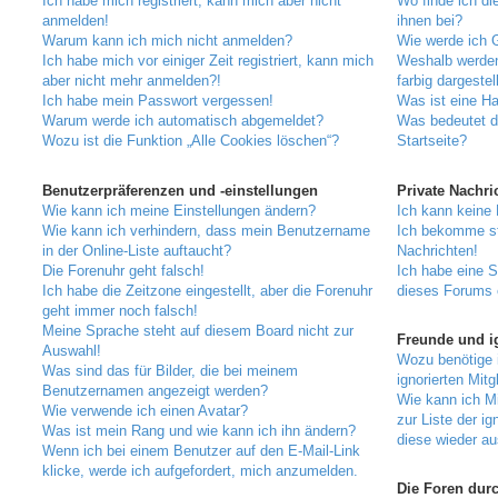
Ich habe mich registriert, kann mich aber nicht
Wo finde ich di
anmelden!
ihnen bei?
Warum kann ich mich nicht anmelden?
Wie werde ich G
Ich habe mich vor einiger Zeit registriert, kann mich
Weshalb werden
aber nicht mehr anmelden?!
farbig dargestel
Ich habe mein Passwort vergessen!
Was ist eine H
Warum werde ich automatisch abgemeldet?
Was bedeutet d
Wozu ist die Funktion „Alle Cookies löschen“?
Startseite?
Benutzerpräferenzen und -einstellungen
Private Nachri
Wie kann ich meine Einstellungen ändern?
Ich kann keine 
Wie kann ich verhindern, dass mein Benutzername
Ich bekomme st
in der Online-Liste auftaucht?
Nachrichten!
Die Forenuhr geht falsch!
Ich habe eine 
Ich habe die Zeitzone eingestellt, aber die Forenuhr
dieses Forums 
geht immer noch falsch!
Meine Sprache steht auf diesem Board nicht zur
Freunde und ig
Auswahl!
Wozu benötige i
Was sind das für Bilder, die bei meinem
ignorierten Mitg
Benutzernamen angezeigt werden?
Wie kann ich Mi
Wie verwende ich einen Avatar?
zur Liste der ig
Was ist mein Rang und wie kann ich ihn ändern?
diese wieder au
Wenn ich bei einem Benutzer auf den E-Mail-Link
klicke, werde ich aufgefordert, mich anzumelden.
Die Foren dur