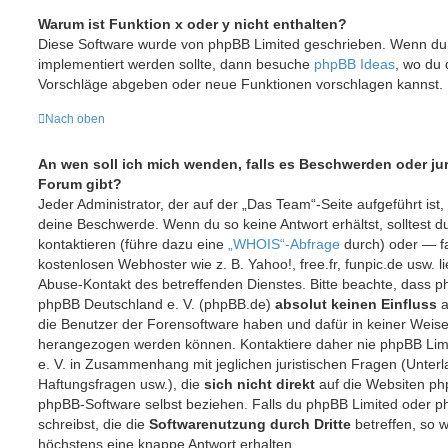
Warum ist Funktion x oder y nicht enthalten?
Diese Software wurde von phpBB Limited geschrieben. Wenn du 
implementiert werden sollte, dann besuche
phpBB Ideas
, wo du
Vorschläge abgeben oder neue Funktionen vorschlagen kannst.
Nach oben
An wen soll ich mich wenden, falls es Beschwerden oder ju
Forum gibt?
Jeder Administrator, der auf der „Das Team“-Seite aufgeführt ist, 
deine Beschwerde. Wenn du so keine Antwort erhältst, solltest 
kontaktieren (führe dazu eine
„WHOIS“-Abfrage
durch) oder — fa
kostenlosen Webhoster wie z. B. Yahoo!, free.fr, funpic.de usw. 
Abuse-Kontakt des betreffenden Dienstes. Bitte beachte, dass 
phpBB Deutschland e. V. (phpBB.de)
absolut keinen Einfluss
a
die Benutzer der Forensoftware haben und dafür in keiner Weis
herangezogen werden können. Kontaktiere daher nie phpBB Lim
e. V. in Zusammenhang mit jeglichen juristischen Fragen (Unter
Haftungsfragen usw.), die
sich nicht direkt
auf die Websiten ph
phpBB-Software selbst beziehen. Falls du phpBB Limited oder p
schreibst, die die
Softwarenutzung durch Dritte
betreffen, so w
höchstens eine knappe Antwort erhalten.