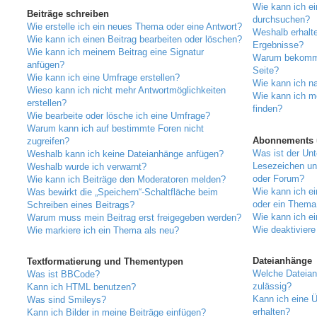
Wie kann ich e
Beiträge schreiben
durchsuchen?
Wie erstelle ich ein neues Thema oder eine Antwort?
Weshalb erhalte
Wie kann ich einen Beitrag bearbeiten oder löschen?
Ergebnisse?
Wie kann ich meinem Beitrag eine Signatur
Warum bekomme 
anfügen?
Seite?
Wie kann ich eine Umfrage erstellen?
Wie kann ich n
Wieso kann ich nicht mehr Antwortmöglichkeiten
Wie kann ich m
erstellen?
finden?
Wie bearbeite oder lösche ich eine Umfrage?
Warum kann ich auf bestimmte Foren nicht
Abonnements 
zugreifen?
Was ist der Un
Weshalb kann ich keine Dateianhänge anfügen?
Lesezeichen un
Weshalb wurde ich verwarnt?
oder Forum?
Wie kann ich Beiträge den Moderatoren melden?
Wie kann ich e
Was bewirkt die „Speichern“-Schaltfläche beim
oder ein Thema
Schreiben eines Beitrags?
Wie kann ich e
Warum muss mein Beitrag erst freigegeben werden?
Wie deaktivier
Wie markiere ich ein Thema als neu?
Dateianhänge
Textformatierung und Thementypen
Welche Dateian
Was ist BBCode?
zulässig?
Kann ich HTML benutzen?
Kann ich eine Ü
Was sind Smileys?
erhalten?
Kann ich Bilder in meine Beiträge einfügen?