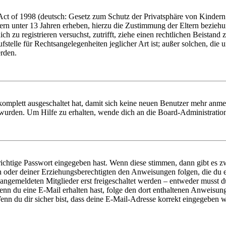
t of 1998 (deutsch: Gesetz zum Schutz der Privatsphäre von Kindern i
ern unter 13 Jahren erheben, hierzu die Zustimmung der Eltern bezieh
dich zu registrieren versuchst, zutrifft, ziehe einen rechtlichen Beista
stelle für Rechtsangelegenheiten jeglicher Art ist; außer solchen, die
erden.
 komplett ausgeschaltet hat, damit sich keine neuen Benutzer mehr anm
 wurden. Um Hilfe zu erhalten, wende dich an die Board-Administratio
richtige Passwort eingegeben hast. Wenn diese stimmen, dann gibt es
ern oder deiner Erziehungsberechtigten den Anweisungen folgen, die du e
 angemeldeten Mitglieder erst freigeschaltet werden – entweder musst du
. Wenn du eine E-Mail erhalten hast, folge den dort enthaltenen Anweis
nn du dir sicher bist, dass deine E-Mail-Adresse korrekt eingegeben w