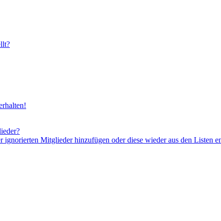
lt?
rhalten!
lieder?
er ignorierten Mitglieder hinzufügen oder diese wieder aus den Listen e