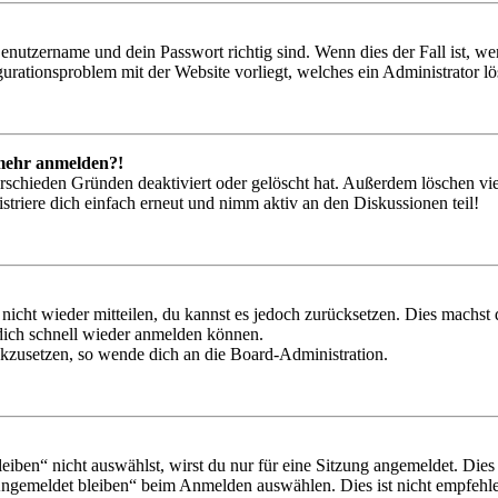
Benutzername und dein Passwort richtig sind. Wenn dies der Fall ist, w
igurationsproblem mit der Website vorliegt, welches ein Administrator l
t mehr anmelden?!
rschieden Gründen deaktiviert oder gelöscht hat. Außerdem löschen vie
triere dich einfach erneut und nimm aktiv an den Diskussionen teil!
 nicht wieder mitteilen, du kannst es jedoch zurücksetzen. Dies machs
 dich schnell wieder anmelden können.
ückzusetzen, so wende dich an die Board-Administration.
en“ nicht auswählst, wirst du nur für eine Sitzung angemeldet. Dies
Angemeldet bleiben“ beim Anmelden auswählen. Dies ist nicht empfehle