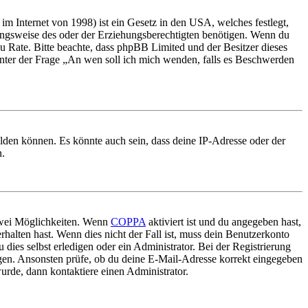
m Internet von 1998) ist ein Gesetz in den USA, welches festlegt,
ungsweise des oder der Erziehungsberechtigten benötigen. Wenn du
nd zu Rate. Bitte beachte, dass phpBB Limited und der Besitzer dieses
 unter der Frage „An wen soll ich mich wenden, falls es Beschwerden
elden können. Es könnte auch sein, dass deine IP-Adresse oder der
n.
 zwei Möglichkeiten. Wenn
COPPA
aktiviert ist und du angegeben hast,
rhalten hast. Wenn dies nicht der Fall ist, muss dein Benutzerkonto
 dies selbst erledigen oder ein Administrator. Bei der Registrierung
ungen. Ansonsten prüfe, ob du deine E-Mail-Adresse korrekt eingegeben
urde, dann kontaktiere einen Administrator.