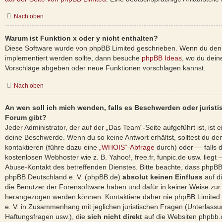
Nach oben
Warum ist Funktion x oder y nicht enthalten?
Diese Software wurde von phpBB Limited geschrieben. Wenn du denk
implementiert werden sollte, dann besuche
phpBB Ideas
, wo du dei
Vorschläge abgeben oder neue Funktionen vorschlagen kannst.
Nach oben
An wen soll ich mich wenden, falls es Beschwerden oder jurist
Forum gibt?
Jeder Administrator, der auf der „Das Team“-Seite aufgeführt ist, ist e
deine Beschwerde. Wenn du so keine Antwort erhältst, solltest du de
kontaktieren (führe dazu eine
„WHOIS“-Abfrage
durch) oder — falls d
kostenlosen Webhoster wie z. B. Yahoo!, free.fr, funpic.de usw. lieg
Abuse-Kontakt des betreffenden Dienstes. Bitte beachte, dass phpB
phpBB Deutschland e. V. (phpBB.de)
absolut keinen Einfluss
auf d
die Benutzer der Forensoftware haben und dafür in keiner Weise zu
herangezogen werden können. Kontaktiere daher nie phpBB Limited
e. V. in Zusammenhang mit jeglichen juristischen Fragen (Unterlass
Haftungsfragen usw.), die
sich nicht direkt
auf die Websiten phpbb.