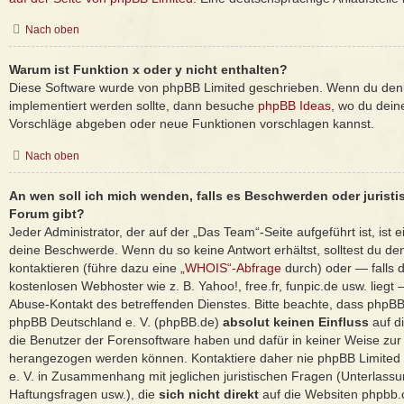
Nach oben
Warum ist Funktion x oder y nicht enthalten?
Diese Software wurde von phpBB Limited geschrieben. Wenn du denk
implementiert werden sollte, dann besuche
phpBB Ideas
, wo du dei
Vorschläge abgeben oder neue Funktionen vorschlagen kannst.
Nach oben
An wen soll ich mich wenden, falls es Beschwerden oder jurist
Forum gibt?
Jeder Administrator, der auf der „Das Team“-Seite aufgeführt ist, ist e
deine Beschwerde. Wenn du so keine Antwort erhältst, solltest du de
kontaktieren (führe dazu eine
„WHOIS“-Abfrage
durch) oder — falls d
kostenlosen Webhoster wie z. B. Yahoo!, free.fr, funpic.de usw. lieg
Abuse-Kontakt des betreffenden Dienstes. Bitte beachte, dass phpB
phpBB Deutschland e. V. (phpBB.de)
absolut keinen Einfluss
auf d
die Benutzer der Forensoftware haben und dafür in keiner Weise zu
herangezogen werden können. Kontaktiere daher nie phpBB Limited
e. V. in Zusammenhang mit jeglichen juristischen Fragen (Unterlass
Haftungsfragen usw.), die
sich nicht direkt
auf die Websiten phpbb.