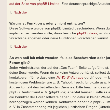
auf der Seite von phpBB Limited
. Eine deutschsprachige Anlaufste
Nach oben
Warum ist Funktion x oder y nicht enthalten?
Diese Software wurde von phpBB Limited geschrieben. Wenn du 
implementiert werden sollte, dann besuche
phpBB Ideas
, wo du
Vorschläge abgeben oder neue Funktionen vorschlagen kannst.
Nach oben
An wen soll ich mich wenden, falls es Beschwerden oder ju
Forum gibt?
Jeder Administrator, der auf der „Das Team“-Seite aufgeführt ist, 
deine Beschwerde. Wenn du so keine Antwort erhältst, solltest 
kontaktieren (führe dazu eine
„WHOIS“-Abfrage
durch) oder — fa
kostenlosen Webhoster wie z. B. Yahoo!, free.fr, funpic.de usw. 
Abuse-Kontakt des betreffenden Dienstes. Bitte beachte, dass 
phpBB Deutschland e. V. (phpBB.de)
absolut keinen Einfluss
a
die Benutzer der Forensoftware haben und dafür in keiner Weis
herangezogen werden können. Kontaktiere daher nie phpBB Lim
e. V. in Zusammenhang mit jeglichen juristischen Fragen (Unter