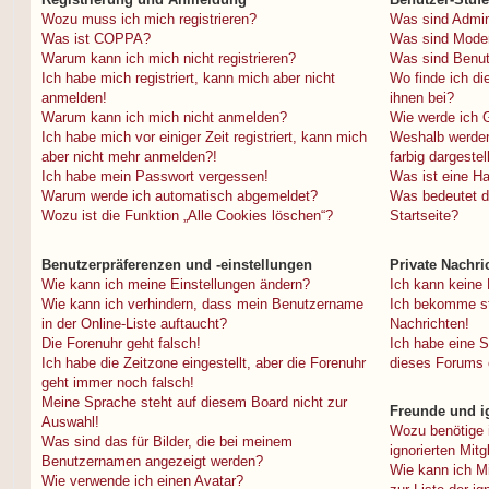
Wozu muss ich mich registrieren?
Was sind Admin
Was ist COPPA?
Was sind Mode
Warum kann ich mich nicht registrieren?
Was sind Benu
Ich habe mich registriert, kann mich aber nicht
Wo finde ich di
anmelden!
ihnen bei?
Warum kann ich mich nicht anmelden?
Wie werde ich G
Ich habe mich vor einiger Zeit registriert, kann mich
Weshalb werden
aber nicht mehr anmelden?!
farbig dargestel
Ich habe mein Passwort vergessen!
Was ist eine H
Warum werde ich automatisch abgemeldet?
Was bedeutet d
Wozu ist die Funktion „Alle Cookies löschen“?
Startseite?
Benutzerpräferenzen und -einstellungen
Private Nachri
Wie kann ich meine Einstellungen ändern?
Ich kann keine 
Wie kann ich verhindern, dass mein Benutzername
Ich bekomme st
in der Online-Liste auftaucht?
Nachrichten!
Die Forenuhr geht falsch!
Ich habe eine 
Ich habe die Zeitzone eingestellt, aber die Forenuhr
dieses Forums 
geht immer noch falsch!
Meine Sprache steht auf diesem Board nicht zur
Freunde und ig
Auswahl!
Wozu benötige i
Was sind das für Bilder, die bei meinem
ignorierten Mitg
Benutzernamen angezeigt werden?
Wie kann ich Mi
Wie verwende ich einen Avatar?