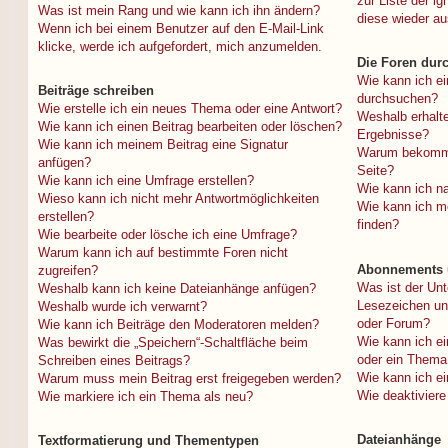
zur Liste der ig
Was ist mein Rang und wie kann ich ihn ändern?
diese wieder au
Wenn ich bei einem Benutzer auf den E-Mail-Link
klicke, werde ich aufgefordert, mich anzumelden.
Die Foren dur
Wie kann ich e
Beiträge schreiben
durchsuchen?
Wie erstelle ich ein neues Thema oder eine Antwort?
Weshalb erhalte
Wie kann ich einen Beitrag bearbeiten oder löschen?
Ergebnisse?
Wie kann ich meinem Beitrag eine Signatur
Warum bekomme 
anfügen?
Seite?
Wie kann ich eine Umfrage erstellen?
Wie kann ich n
Wieso kann ich nicht mehr Antwortmöglichkeiten
Wie kann ich m
erstellen?
finden?
Wie bearbeite oder lösche ich eine Umfrage?
Warum kann ich auf bestimmte Foren nicht
Abonnements 
zugreifen?
Was ist der Un
Weshalb kann ich keine Dateianhänge anfügen?
Lesezeichen un
Weshalb wurde ich verwarnt?
oder Forum?
Wie kann ich Beiträge den Moderatoren melden?
Wie kann ich e
Was bewirkt die „Speichern“-Schaltfläche beim
oder ein Thema
Schreiben eines Beitrags?
Wie kann ich e
Warum muss mein Beitrag erst freigegeben werden?
Wie deaktivier
Wie markiere ich ein Thema als neu?
Dateianhänge
Textformatierung und Thementypen