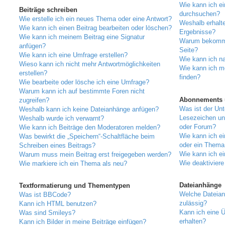
Wie kann ich e
Beiträge schreiben
durchsuchen?
Wie erstelle ich ein neues Thema oder eine Antwort?
Weshalb erhalte
Wie kann ich einen Beitrag bearbeiten oder löschen?
Ergebnisse?
Wie kann ich meinem Beitrag eine Signatur
Warum bekomme 
anfügen?
Seite?
Wie kann ich eine Umfrage erstellen?
Wie kann ich n
Wieso kann ich nicht mehr Antwortmöglichkeiten
Wie kann ich m
erstellen?
finden?
Wie bearbeite oder lösche ich eine Umfrage?
Warum kann ich auf bestimmte Foren nicht
Abonnements 
zugreifen?
Was ist der Un
Weshalb kann ich keine Dateianhänge anfügen?
Lesezeichen un
Weshalb wurde ich verwarnt?
oder Forum?
Wie kann ich Beiträge den Moderatoren melden?
Wie kann ich e
Was bewirkt die „Speichern“-Schaltfläche beim
oder ein Thema
Schreiben eines Beitrags?
Wie kann ich e
Warum muss mein Beitrag erst freigegeben werden?
Wie deaktivier
Wie markiere ich ein Thema als neu?
Dateianhänge
Textformatierung und Thementypen
Welche Dateian
Was ist BBCode?
zulässig?
Kann ich HTML benutzen?
Kann ich eine Ü
Was sind Smileys?
erhalten?
Kann ich Bilder in meine Beiträge einfügen?