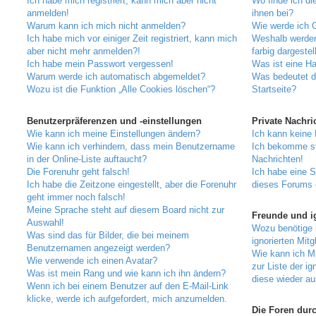
Ich habe mich registriert, kann mich aber nicht
Wo finde ich di
anmelden!
ihnen bei?
Warum kann ich mich nicht anmelden?
Wie werde ich G
Ich habe mich vor einiger Zeit registriert, kann mich
Weshalb werden
aber nicht mehr anmelden?!
farbig dargestel
Ich habe mein Passwort vergessen!
Was ist eine H
Warum werde ich automatisch abgemeldet?
Was bedeutet d
Wozu ist die Funktion „Alle Cookies löschen“?
Startseite?
Benutzerpräferenzen und -einstellungen
Private Nachri
Wie kann ich meine Einstellungen ändern?
Ich kann keine 
Wie kann ich verhindern, dass mein Benutzername
Ich bekomme st
in der Online-Liste auftaucht?
Nachrichten!
Die Forenuhr geht falsch!
Ich habe eine 
Ich habe die Zeitzone eingestellt, aber die Forenuhr
dieses Forums 
geht immer noch falsch!
Meine Sprache steht auf diesem Board nicht zur
Freunde und ig
Auswahl!
Wozu benötige i
Was sind das für Bilder, die bei meinem
ignorierten Mitg
Benutzernamen angezeigt werden?
Wie kann ich Mi
Wie verwende ich einen Avatar?
zur Liste der ig
Was ist mein Rang und wie kann ich ihn ändern?
diese wieder au
Wenn ich bei einem Benutzer auf den E-Mail-Link
klicke, werde ich aufgefordert, mich anzumelden.
Die Foren dur