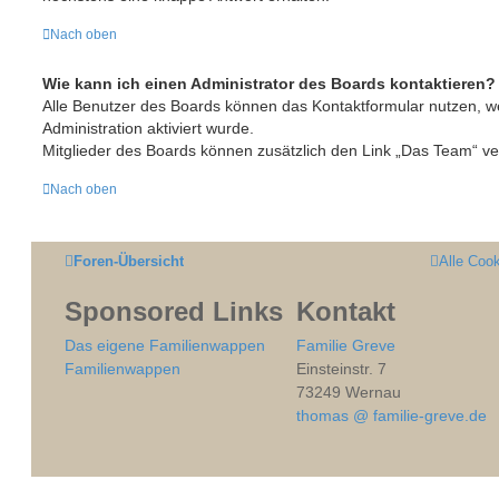
Nach oben
Wie kann ich einen Administrator des Boards kontaktieren?
Alle Benutzer des Boards können das Kontaktformular nutzen, w
Administration aktiviert wurde.
Mitglieder des Boards können zusätzlich den Link „Das Team“ v
Nach oben
Foren-Übersicht
Alle Coo
Sponsored Links
Kontakt
Das eigene Familienwappen
Familie Greve
Familienwappen
Einsteinstr. 7
73249 Wernau
thomas @ familie-greve.de