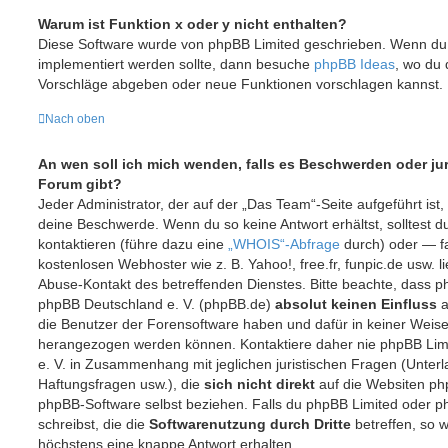
Warum ist Funktion x oder y nicht enthalten?
Diese Software wurde von phpBB Limited geschrieben. Wenn du 
implementiert werden sollte, dann besuche
phpBB Ideas
, wo du
Vorschläge abgeben oder neue Funktionen vorschlagen kannst.
Nach oben
An wen soll ich mich wenden, falls es Beschwerden oder ju
Forum gibt?
Jeder Administrator, der auf der „Das Team“-Seite aufgeführt ist, 
deine Beschwerde. Wenn du so keine Antwort erhältst, solltest 
kontaktieren (führe dazu eine
„WHOIS“-Abfrage
durch) oder — fa
kostenlosen Webhoster wie z. B. Yahoo!, free.fr, funpic.de usw. 
Abuse-Kontakt des betreffenden Dienstes. Bitte beachte, dass 
phpBB Deutschland e. V. (phpBB.de)
absolut keinen Einfluss
a
die Benutzer der Forensoftware haben und dafür in keiner Weis
herangezogen werden können. Kontaktiere daher nie phpBB Lim
e. V. in Zusammenhang mit jeglichen juristischen Fragen (Unter
Haftungsfragen usw.), die
sich nicht direkt
auf die Websiten ph
phpBB-Software selbst beziehen. Falls du phpBB Limited oder p
schreibst, die die
Softwarenutzung durch Dritte
betreffen, so w
höchstens eine knappe Antwort erhalten.