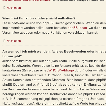
Nach oben
Warum ist Funktion x oder y nicht enthalten?
Diese Software wurde von phpBB Limited geschrieben. Wenn du denk
implementiert werden sollte, dann besuche
phpBB Ideas
, wo du dei
Vorschläge abgeben oder neue Funktionen vorschlagen kannst.
Nach oben
An wen soll ich mich wenden, falls es Beschwerden oder jurist
Forum gibt?
Jeder Administrator, der auf der „Das Team“-Seite aufgeführt ist, ist e
deine Beschwerde. Wenn du so keine Antwort erhältst, solltest du de
kontaktieren (führe dazu eine
„WHOIS“-Abfrage
durch) oder — falls d
kostenlosen Webhoster wie z. B. Yahoo!, free.fr, funpic.de usw. lieg
Abuse-Kontakt des betreffenden Dienstes. Bitte beachte, dass phpB
phpBB Deutschland e. V. (phpBB.de)
absolut keinen Einfluss
auf d
die Benutzer der Forensoftware haben und dafür in keiner Weise zu
herangezogen werden können. Kontaktiere daher nie phpBB Limited
e. V. in Zusammenhang mit jeglichen juristischen Fragen (Unterlass
Haftungsfragen usw.), die
sich nicht direkt
auf die Websiten phpbb.