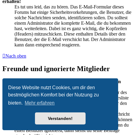
erhalten!
Es tut uns leid, das zu hören. Das E-Mail-Formular dieses
Forums hat einige Sicherheitsvorkehrungen, die Benutzer, die
solche Nachrichten senden, identifizieren sollen. Du solltest
einem Administrator die komplette E-Mail, die du bekommen
hast, weiterleiten. Dabei ist es ganz wichtig, die Kopfzeilen
(Headers) mitzuschicken. Diese enthalten Details über den
Benutzer, der die E-Mail verschickt hat. Der Administrator
kann dann entsprechend reagieren.
Nach oben
Freunde und ignorierte Mitglieder
Wozu benötige ich die Listen der Freunde und ignorierten
Mitglieder?
Diese Website nutzt Cookies, um dir den
Du kannst diese Listen benutzen, um andere Mitglieder des
bestmöglichen Komfort bei der Nutzung zu
Boards zu verwalten. Mitglieder, die du deiner Freundesliste
bieten.
Mehr erfahren
hinzufügst, werden in deinem persönlichen Bereich für den
schnellen Zugriff aufgelistet. Du siehst dort deren
Onlinestatus und kannst ihnen schnell eine Private Nachricht
Verstanden!
senden. Abhängig von dem Style, den du verwendest, können
Beiträge deiner Freunde auch hervorgehoben sein. Wenn du
einen Benutzer ignorierst, dann siehst du seine Beiträge