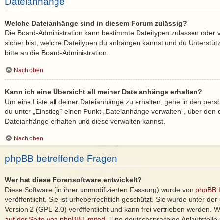
Dateianhänge
Welche Dateianhänge sind in diesem Forum zulässig?
Die Board-Administration kann bestimmte Dateitypen zulassen oder ver
sicher bist, welche Dateitypen du anhängen kannst und du Unterstüt
bitte an die Board-Administration.
Nach oben
Kann ich eine Übersicht all meiner Dateianhänge erhalten?
Um eine Liste all deiner Dateianhänge zu erhalten, gehe in den persö
du unter „Einstieg“ einen Punkt „Dateianhänge verwalten“, über den d
Dateianhänge erhalten und diese verwalten kannst.
Nach oben
phpBB betreffende Fragen
Wer hat diese Forensoftware entwickelt?
Diese Software (in ihrer unmodifizierten Fassung) wurde von
phpBB L
veröffentlicht. Sie ist urheberrechtlich geschützt. Sie wurde unter d
Version 2 (GPL-2.0) veröffentlicht und kann frei vertrieben werden. We
auf der Seite von phpBB Limited
. Eine deutschsprachige Anlaufstelle 