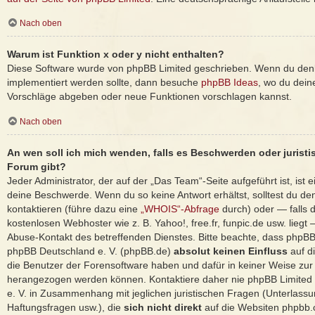
Nach oben
Warum ist Funktion x oder y nicht enthalten?
Diese Software wurde von phpBB Limited geschrieben. Wenn du denk
implementiert werden sollte, dann besuche
phpBB Ideas
, wo du dei
Vorschläge abgeben oder neue Funktionen vorschlagen kannst.
Nach oben
An wen soll ich mich wenden, falls es Beschwerden oder jurist
Forum gibt?
Jeder Administrator, der auf der „Das Team“-Seite aufgeführt ist, ist e
deine Beschwerde. Wenn du so keine Antwort erhältst, solltest du de
kontaktieren (führe dazu eine
„WHOIS“-Abfrage
durch) oder — falls d
kostenlosen Webhoster wie z. B. Yahoo!, free.fr, funpic.de usw. lieg
Abuse-Kontakt des betreffenden Dienstes. Bitte beachte, dass phpB
phpBB Deutschland e. V. (phpBB.de)
absolut keinen Einfluss
auf d
die Benutzer der Forensoftware haben und dafür in keiner Weise zu
herangezogen werden können. Kontaktiere daher nie phpBB Limited
e. V. in Zusammenhang mit jeglichen juristischen Fragen (Unterlass
Haftungsfragen usw.), die
sich nicht direkt
auf die Websiten phpbb.