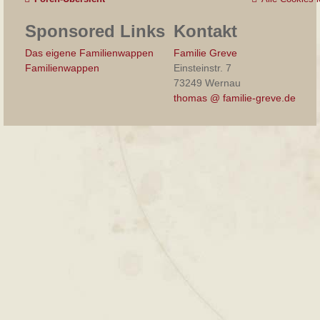
Sponsored Links
Kontakt
Das eigene Familienwappen
Familie Greve
Familienwappen
Einsteinstr. 7
73249 Wernau
thomas @ familie-greve.de