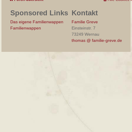
Sponsored Links
Kontakt
Das eigene Familienwappen
Familie Greve
Familienwappen
Einsteinstr. 7
73249 Wernau
thomas @ familie-greve.de