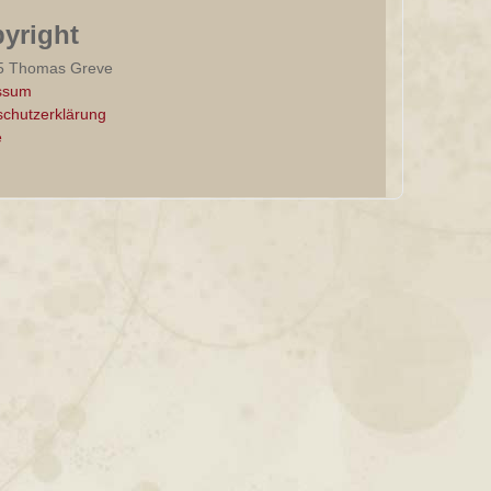
yright
5 Thomas Greve
ssum
chutzerklärung
e