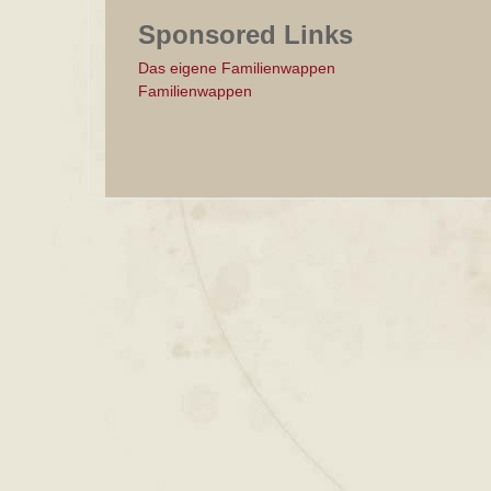
Sponsored Links
Das eigene Familienwappen
Familienwappen