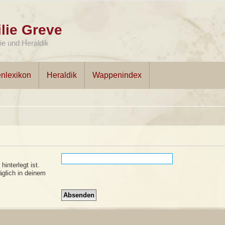
lie Greve
e und Heraldik
nlexikon
Heraldik
Wappenindex
interlegt ist.
äglich in deinem