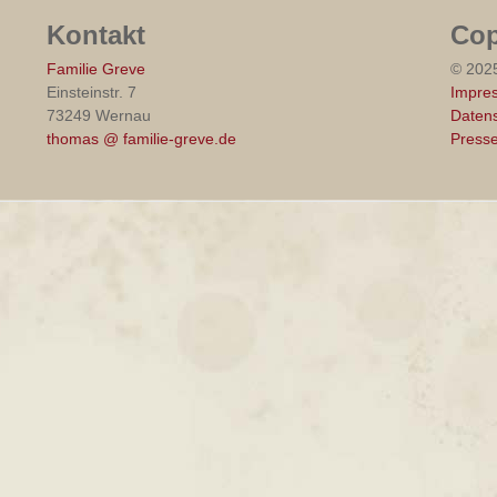
Kontakt
Cop
Familie Greve
© 202
Einsteinstr. 7
Impre
73249 Wernau
Datens
thomas @ familie-greve.de
Press