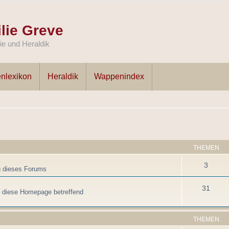
lie Greve
e und Heraldik
nlexikon
Heraldik
Wappenindex
THEMEN
3
g dieses Forums
31
, diese Homepage betreffend
THEMEN