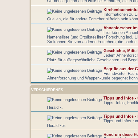
Oft benötigt man auch Hilfe bei Schriften, die in a
Kirchenbucheintr
Informationen zu E
Quellen, die für andere Forscher hilfreich sein könn
Ahnenforscher im
Hier können Ahnenf
Namensliste (und Ortsliste) ihrer Forschung incl. 
So können Sie von anderen Forschern, die nach e
Geschichte, Mitte
Jedem Ahnenforsche
Platz für außergewöhnliche Geschichten und Bege
Begriffe aus der 
Fremdwörter, Fach
Ahnenforschung und Wappenkunde begegnet können 
VERSCHIEDENES
Tipps und Infos -
Tipps, Infos, Fach
Heraldik.
Tipps und Infos -
Tipps und Infos ru
Heraldiker.
Rund um diese H