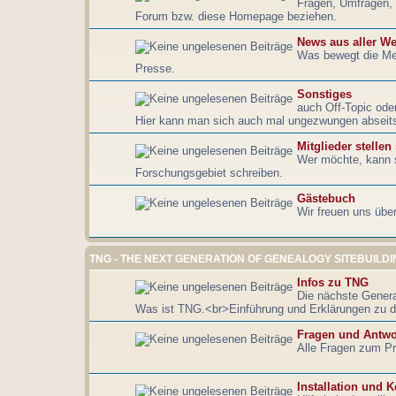
Fragen, Umfragen, 
Forum bzw. diese Homepage beziehen.
News aus aller We
Was bewegt die Me
Presse.
Sonstiges
auch Off-Topic ode
Hier kann man sich auch mal ungezwungen abseits
Mitglieder stellen
Wer möchte, kann s
Forschungsgebiet schreiben.
Gästebuch
Wir freuen uns übe
TNG - THE NEXT GENERATION OF GENEALOGY SITEBUILDI
Infos zu TNG
Die nächste Genera
Was ist TNG.<br>Einführung und Erklärungen zu d
Fragen und Antwo
Alle Fragen zum Pr
Installation und K