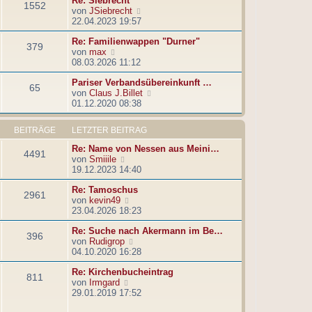
Re: Siebrecht
1552
r
t
N
von
JSiebrecht
B
r
e
22.04.2023 19:57
e
a
u
i
g
Re: Familienwappen "Durner"
e
379
t
N
von
max
s
r
e
08.03.2026 11:12
t
a
u
e
g
Pariser Verbandsübereinkunft …
e
r
65
N
von
Claus J.Billet
s
B
e
01.12.2020 08:38
t
e
u
e
i
e
r
t
BEITRÄGE
LETZTER BEITRAG
s
B
r
t
e
a
Re: Name von Nessen aus Meini…
4491
e
i
g
N
von
Smiiile
r
t
e
19.12.2023 14:40
B
r
u
e
a
Re: Tamoschus
e
2961
i
g
N
von
kevin49
s
t
e
23.04.2026 18:23
t
r
u
e
a
Re: Suche nach Akermann im Be…
e
r
396
g
N
von
Rudigrop
s
B
e
04.10.2020 16:28
t
e
u
e
i
Re: Kirchenbucheintrag
e
r
t
811
N
von
Irmgard
s
B
r
e
29.01.2019 17:52
t
e
a
u
e
i
g