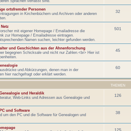
nderen Sprachen verfasst sind.
äge ortsfremder Personen
32
intragungen in Kirchenbüchern und Archiven oder anderen
ten.
 Netz
501
orscher mit eigener Homepage / Emailadresse die
Link zur Homepage / Emailadresse eintragen.
ntsprechenden Namen suchen, leichter gefunden werden.
lalter und Geschichten aus der Ahnenforschung
45
r begegnen Schicksale und nicht nur Zahlen.<br> Hier ist
benheiten.
Genealogie
60
ausdrücke und Abkürzungen, denen man in der
hier nachgefragt oder erklärt werden.
THEMEN
 Genealogie und Heraldik
126
literatur, Web-Links und Adressen aus Genealogie und
 PC und Software
38
nd um den PC und die Software für Genealogen und
omepage
125