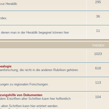
295
zur Heraldik.
36
ndex.
11
denen man in der Heraldik begegnet können hier
THEMEN
1023
nealogie
618
enforschung, die nicht in die anderen Rubriken gehören.
113
ungen zu regionalen Forschungen.
tzungshilfe von Dokumenten
104
em Entziffern alter Schriften kann hier hoffentlich
lten Schriften kann hier erörtert werden.