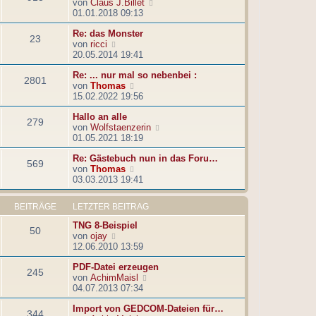
N
von
Claus J.Billet
s
B
e
01.01.2018 09:13
t
e
u
e
i
Re: das Monster
e
r
t
23
N
von
ricci
s
B
r
e
20.05.2014 19:41
t
e
a
u
e
i
g
Re: ... nur mal so nebenbei :
e
r
t
2801
N
von
Thomas
s
B
r
e
15.02.2022 19:56
t
e
a
u
e
i
g
Hallo an alle
e
r
t
279
N
von
Wolfstaenzerin
s
B
r
e
01.05.2021 18:19
t
e
a
u
e
i
g
Re: Gästebuch nun in das Foru…
e
r
t
569
N
von
Thomas
s
B
r
e
03.03.2013 19:41
t
e
a
u
e
i
g
e
r
t
BEITRÄGE
LETZTER BEITRAG
s
B
r
t
e
a
TNG 8-Beispiel
50
e
i
g
N
von
ojay
r
t
e
12.06.2010 13:59
B
r
u
e
a
PDF-Datei erzeugen
e
245
i
g
N
von
AchimMaisl
s
t
e
04.07.2013 07:34
t
r
u
e
a
Import von GEDCOM-Dateien für…
e
r
344