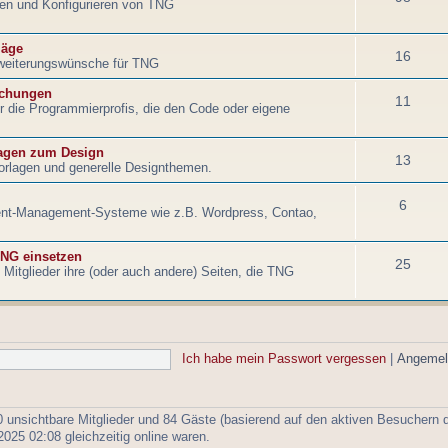
eren und Konfigurieren von TNG
läge
16
weiterungswünsche für TNG
echungen
11
für die Programmierprofis, die den Code oder eigene
agen zum Design
13
orlagen und generelle Designthemen.
6
tent-Management-Systeme wie z.B. Wordpress, Contao,
NG einsetzen
25
Mitglieder ihre (oder auch andere) Seiten, die TNG
Ich habe mein Passwort vergessen
|
Angemel
 0 unsichtbare Mitglieder und 84 Gäste (basierend auf den aktiven Besuchern d
25 02:08 gleichzeitig online waren.