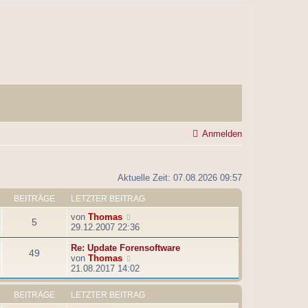
Anmelden
Aktuelle Zeit: 07.08.2026 09:57
BEITRÄGE
LETZTER BEITRAG
N
von
Thomas
5
e
29.12.2007 22:36
u
e
Re: Update Forensoftware
49
s
N
von
Thomas
t
e
21.08.2017 14:02
e
u
r
e
BEITRÄGE
LETZTER BEITRAG
B
s