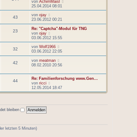
g
N
von
AchimMaisl
s
B
e
25.04.2014 08:01
t
e
u
e
i
N
von
ojay
e
r
t
43
e
23.06.2012 00:21
s
B
r
u
t
e
a
e
Re: "Captcha"-Modul für TNG
e
i
g
23
s
N
von
ojay
r
t
t
e
03.06.2012 15:55
B
r
e
u
e
a
N
von
Wolf1966
r
e
i
g
32
e
03.06.2012 22:05
B
s
t
u
e
t
r
e
N
von
meatman
i
e
a
42
s
e
08.02.2010 20:56
t
r
g
t
u
r
B
e
e
a
e
Re: Familienforschung www.Gen…
r
s
g
i
44
N
von
ricci
B
t
t
e
12.05.2014 18:47
e
e
r
u
i
r
a
e
t
B
g
s
r
e
t
a
i
det bleiben
e
g
t
r
r
B
a
e
g
er letzten 5 Minuten)
i
t