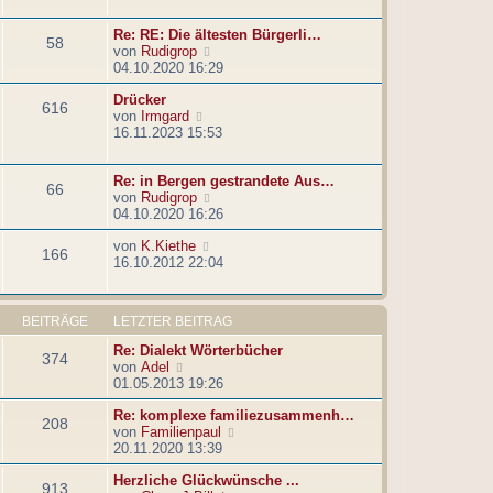
e
r
t
s
B
r
Re: RE: Die ältesten Bürgerli…
t
e
a
58
N
von
Rudigrop
e
i
g
e
04.10.2020 16:29
r
t
u
B
r
Drücker
e
e
a
616
N
von
Irmgard
s
i
g
e
16.11.2023 15:53
t
t
u
e
r
e
r
a
Re: in Bergen gestrandete Aus…
s
B
g
66
N
von
Rudigrop
t
e
e
04.10.2020 16:26
e
i
u
r
t
N
von
K.Kiethe
e
B
r
166
e
16.10.2012 22:04
s
e
a
u
t
i
g
e
e
t
s
r
r
BEITRÄGE
LETZTER BEITRAG
t
B
a
e
e
g
Re: Dialekt Wörterbücher
374
r
i
N
von
Adel
B
t
e
01.05.2013 19:26
e
r
u
i
a
Re: komplexe familiezusammenh…
e
208
t
g
N
von
Familienpaul
s
r
e
20.11.2020 13:39
t
a
u
e
g
Herzliche Glückwünsche ...
e
r
913