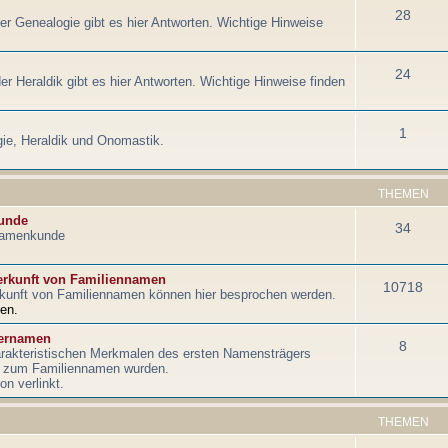
28
der Genealogie gibt es hier Antworten. Wichtige Hinweise
24
er Heraldik gibt es hier Antworten. Wichtige Hinweise finden
1
ie, Heraldik und Onomastik.
THEMEN
unde
34
 Namenkunde
rkunft von Familiennamen
10718
kunft von Familiennamen können hier besprochen werden.
en.
bernamen
8
rakteristischen Merkmalen des ersten Namensträgers
ie zum Familiennamen wurden.
n verlinkt.
THEMEN