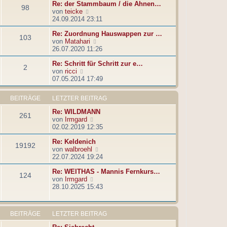
e
t
Re: der Stammbaum / die Ahnen…
98
i
e
N
von
teicke
t
r
e
24.09.2014 23:11
r
B
u
a
e
Re: Zuordnung Hauswappen zur …
e
103
g
i
N
von
Matahari
s
t
e
26.07.2020 11:26
t
r
u
e
a
Re: Schritt für Schritt zur e…
e
r
2
g
N
von
ricci
s
B
e
07.05.2014 17:49
t
e
u
e
i
e
r
t
BEITRÄGE
LETZTER BEITRAG
s
B
r
t
e
a
Re: WILDMANN
261
e
i
g
N
von
Irmgard
r
t
e
02.02.2019 12:35
B
r
u
e
a
Re: Keldenich
e
19192
i
g
N
von
walbroehl
s
t
e
22.07.2024 19:24
t
r
u
e
a
Re: WEITHAS - Mannis Fernkurs…
e
r
124
g
N
von
Irmgard
s
B
e
28.10.2025 15:43
t
e
u
e
i
e
r
t
s
B
r
BEITRÄGE
LETZTER BEITRAG
t
e
a
e
i
g