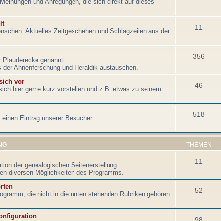
Meinungen und Anregungen, die sich direkt auf dieses
lt
11
nschen. Aktuelles Zeitgeschehen und Schlagzeilen aus der
356
r Plauderecke genannt.
 der Ahnenforschung und Heraldik austauschen.
 sich vor
46
ich hier gerne kurz vorstellen und z.B. etwas zu seinem
518
r einen Eintrag unserer Besucher.
NG
THEMEN
11
tion der genealogischen Seitenerstellung.
en diversen Möglichkeiten des Programms.
rten
52
ogramm, die nicht in die unten stehenden Rubriken gehören.
onfiguration
98