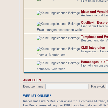
Hilfe beim Installi
Ideen und Vorsch
Änderungs- und Er
Quelltext - Bespr
Hier ist der Platz 
Erweiterungen besprechen wollen.
Templates und Fr
Besprechung der V
CMS-Integration
Integration in Con
Joomla, Mambo, etc.
Homepages, die T
Hier können unsere 
enthalten, vorstellen.
ANMELDEN
Benutzername:
Passwort:
WER IST ONLINE?
Insgesamt sind
85
Besucher online :: 1 sichtbares Mitglied,
Der Besucherrekord liegt bei
4901
Besuchern, die am 28.07.20