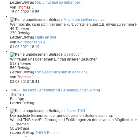
B
Letzter Beitrag
Re: ... nur mal so nebenbei :
e
N
von
Thomas
i
e
15.02.2022 19:56
t
u
r
e
Mitglieder stellen sich vor
a
s
Wer möchte, kann sich hier gerne kurz vorstellen und z.B. etwas zu seinem 
g
t
46
Themen
e
279
Beiträge
r
Letzter Beitrag
Hallo an alle
B
N
von
Wolfstaenzerin
e
e
01.05.2021 18:19
i
u
t
e
Gästebuch
r
s
Wir freuen uns über einen Eintrag unserer Besucher.
a
t
518
Themen
g
e
569
Beiträge
r
Letzter Beitrag
Re: Gästebuch nun in das Foru…
B
N
von
Thomas
e
e
03.03.2013 19:41
i
u
t
e
TNG - The Next Generation Of Genealogy Sitebuilding
r
s
Themen
a
t
Beiträge
g
e
Letzter Beitrag
r
B
Infos zu TNG
e
Die nächste Generation der genealogischen Seitenerstellung.
i
Was ist TNG.<br>Einführung und Erklärungen zu den diversen Möglichkeit
t
11
Themen
r
50
Beiträge
a
Letzter Beitrag
TNG 8-Beispiel
g
N