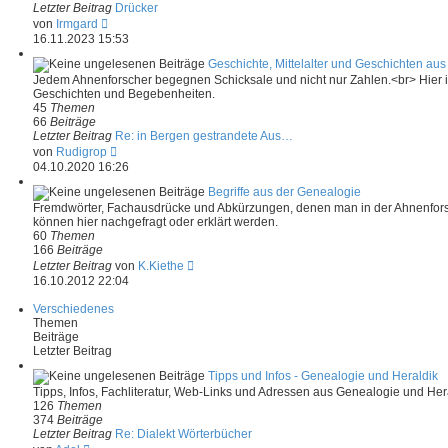
e
Letzter Beitrag
Drücker
i
N
von
Irmgard
t
e
16.11.2023 15:53
r
u
a
e
Geschichte, Mittelalter und Geschichten au
g
s
Jedem Ahnenforscher begegnen Schicksale und nicht nur Zahlen.<br> Hier i
t
Geschichten und Begebenheiten.
e
45
Themen
r
66
Beiträge
B
Letzter Beitrag
Re: in Bergen gestrandete Aus…
e
N
von
Rudigrop
i
e
04.10.2020 16:26
t
u
r
e
Begriffe aus der Genealogie
a
s
Fremdwörter, Fachausdrücke und Abkürzungen, denen man in der Ahnenf
g
t
können hier nachgefragt oder erklärt werden.
e
60
Themen
r
166
Beiträge
B
N
Letzter Beitrag
von
K.Kiethe
e
e
16.10.2012 22:04
i
u
t
e
Verschiedenes
r
s
Themen
a
t
Beiträge
g
e
Letzter Beitrag
r
B
Tipps und Infos - Genealogie und Heraldik
e
Tipps, Infos, Fachliteratur, Web-Links und Adressen aus Genealogie und Her
i
126
Themen
t
374
Beiträge
r
Letzter Beitrag
Re: Dialekt Wörterbücher
a
N