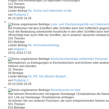
Fragen und Anmerkungen zu regionalen Forschungen.
a
t
113
Themen
g
e
396
Beiträge
r
Letzter Beitrag
Re: Suche nach Akermann im Be…
B
N
von
Rudigrop
e
e
04.10.2020 16:28
i
u
t
e
Lese- und Übersetzungshilfe von Dokumen
r
s
Bei Problemen mit dem Entziffern alter Schriften kann hier hoffentlich gegen
a
t
Auch die Bedeutung unbekannter Ausdrücke in den alten Schriften kann hier 
g
e
Oft benötigt man auch Hilfe bei Schriften, die in anderen Sprachen verfasst s
r
104
Themen
B
811
Beiträge
e
Letzter Beitrag
Re: Kirchenbucheintrag
i
N
von
Irmgard
t
e
29.01.2019 17:52
r
u
a
e
Kirchenbucheinträge ortsfremder Personen
g
s
Informationen zu Eintragungen in Kirchenbüchern und Archiven oder anderen
t
hilfreich sein könnten.
e
32
Themen
r
58
Beiträge
B
Letzter Beitrag
Re: RE: Die ältesten Bürgerli…
e
N
von
Rudigrop
i
e
04.10.2020 16:29
t
u
r
e
Ahnenforscher im Netz
a
s
Hier können Ahnenforscher mit eigener Homepage / Emailadresse die Namens
g
t
incl. Link zur Homepage / Emailadresse eintragen.
e
So können Sie von anderen Forschern, die nach entsprechenden Namen suc
r
501
Themen
B
616
Beiträge