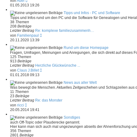
von
Adel
g
e
01.05.2013 19:26
u
e
Tipps und Infos - PC und Software
s
Tipps und Infos rund um den PC und die Software für Genealogen und Heral
t
38
Themen
e
208
Beiträge
r
Letzter Beitrag
Re: komplexe familiezusammenh…
B
N
von
Familienpaul
e
e
20.11.2020 13:39
i
u
t
e
Rund um diese Homepage
r
s
Fragen, Umfragen, Meinungen und Anregungen, die sich direkt auf dieses
a
t
125
Themen
g
e
913
Beiträge
r
Letzter Beitrag
Herzliche Glückwünsche ...
B
N
von
Claus J.Billet
e
e
01.01.2018 09:13
i
u
t
e
News aus aller Welt
r
s
Was bewegt die Menschen. Aktuelles Zeitgeschehen und Schlagzeilen aus d
a
t
11
Themen
g
e
23
Beiträge
r
Letzter Beitrag
Re: das Monster
B
N
von
ricci
e
e
20.05.2014 19:41
i
u
t
e
Sonstiges
r
s
auch Off-Topic oder Plauderecke genannt.
a
t
Hier kann man sich auch mal ungezwungen abseits der Ahnenforschung und
g
e
356
Themen
r
2801
Beiträge