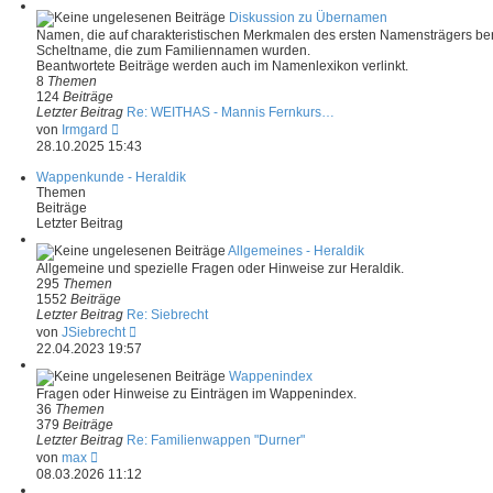
u
r
e
Diskussion zu Übernamen
a
s
Namen, die auf charakteristischen Merkmalen des ersten Namensträgers ber
g
t
Scheltname, die zum Familiennamen wurden.
e
Beantwortete Beiträge werden auch im Namenlexikon verlinkt.
r
8
Themen
B
124
Beiträge
e
Letzter Beitrag
Re: WEITHAS - Mannis Fernkurs…
i
N
von
Irmgard
t
e
28.10.2025 15:43
r
u
a
e
Wappenkunde - Heraldik
g
s
Themen
t
Beiträge
e
Letzter Beitrag
r
B
Allgemeines - Heraldik
e
Allgemeine und spezielle Fragen oder Hinweise zur Heraldik.
i
295
Themen
t
1552
Beiträge
r
Letzter Beitrag
Re: Siebrecht
a
N
von
JSiebrecht
g
e
22.04.2023 19:57
u
e
Wappenindex
s
Fragen oder Hinweise zu Einträgen im Wappenindex.
t
36
Themen
e
379
Beiträge
r
Letzter Beitrag
Re: Familienwappen "Durner"
B
N
von
max
e
e
08.03.2026 11:12
i
u