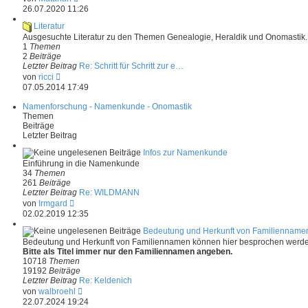
i
e
26.07.2020 11:26
t
u
r
e
Literatur
a
s
Ausgesuchte Literatur zu den Themen Genealogie, Heraldik und Onomastik.
g
t
1
Themen
e
2
Beiträge
r
Letzter Beitrag
Re: Schritt für Schritt zur e…
B
N
von
ricci
e
e
07.05.2014 17:49
i
u
t
e
Namenforschung - Namenkunde - Onomastik
r
s
Themen
a
t
Beiträge
g
e
Letzter Beitrag
r
B
Infos zur Namenkunde
e
Einführung in die Namenkunde
i
34
Themen
t
261
Beiträge
r
Letzter Beitrag
Re: WILDMANN
a
N
von
Irmgard
g
e
02.02.2019 12:35
u
e
Bedeutung und Herkunft von Familienname
s
Bedeutung und Herkunft von Familiennamen können hier besprochen werde
t
Bitte als Titel immer nur den Familiennamen angeben.
e
10718
Themen
r
19192
Beiträge
B
Letzter Beitrag
Re: Keldenich
e
N
von
walbroehl
i
e
22.07.2024 19:24
t