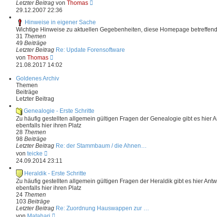
N
Letzter Beitrag
von
Thomas
e
29.12.2007 22:36
u
e
Hinweise in eigener Sache
s
Wichtige Hinweise zu aktuellen Gegebenheiten, diese Homepage betreffen
t
31
Themen
e
49
Beiträge
r
Letzter Beitrag
Re: Update Forensoftware
B
N
von
Thomas
e
e
21.08.2017 14:02
i
u
t
e
Goldenes Archiv
r
s
Themen
a
t
Beiträge
g
e
Letzter Beitrag
r
B
Genealogie - Erste Schritte
e
Zu häufig gestellten allgemein gültigen Fragen der Genealogie gibt es hier 
i
ebenfalls hier ihren Platz
t
28
Themen
r
98
Beiträge
a
Letzter Beitrag
Re: der Stammbaum / die Ahnen…
g
N
von
teicke
e
24.09.2014 23:11
u
e
Heraldik - Erste Schritte
s
Zu häufig gestellten allgemein gültigen Fragen der Heraldik gibt es hier Ant
t
ebenfalls hier ihren Platz
e
24
Themen
r
103
Beiträge
B
Letzter Beitrag
Re: Zuordnung Hauswappen zur …
e
N
von
Matahari