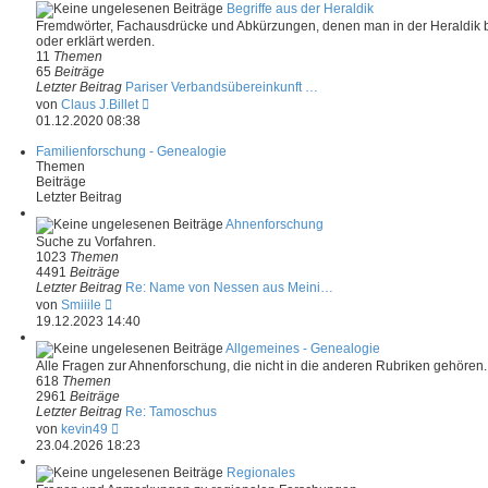
t
e
Begriffe aus der Heraldik
r
s
Fremdwörter, Fachausdrücke und Abkürzungen, denen man in der Heraldik 
a
t
oder erklärt werden.
g
e
11
Themen
r
65
Beiträge
B
Letzter Beitrag
Pariser Verbandsübereinkunft …
e
N
von
Claus J.Billet
i
e
01.12.2020 08:38
t
u
r
e
Familienforschung - Genealogie
a
s
Themen
g
t
Beiträge
e
Letzter Beitrag
r
B
Ahnenforschung
e
Suche zu Vorfahren.
i
1023
Themen
t
4491
Beiträge
r
Letzter Beitrag
Re: Name von Nessen aus Meini…
a
N
von
Smiiile
g
e
19.12.2023 14:40
u
e
Allgemeines - Genealogie
s
Alle Fragen zur Ahnenforschung, die nicht in die anderen Rubriken gehören.
t
618
Themen
e
2961
Beiträge
r
Letzter Beitrag
Re: Tamoschus
B
N
von
kevin49
e
e
23.04.2026 18:23
i
u
t
e
Regionales
r
s