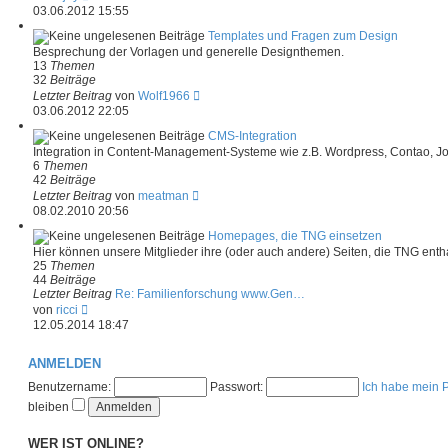
e
e
03.06.2012 15:55
i
u
t
e
Templates und Fragen zum Design
r
s
Besprechung der Vorlagen und generelle Designthemen.
a
t
13
Themen
g
e
32
Beiträge
r
N
Letzter Beitrag
von
Wolf1966
B
e
03.06.2012 22:05
e
u
i
e
CMS-Integration
t
s
Integration in Content-Management-Systeme wie z.B. Wordpress, Contao, J
r
t
6
Themen
a
e
42
Beiträge
g
r
N
Letzter Beitrag
von
meatman
B
e
08.02.2010 20:56
e
u
i
e
Homepages, die TNG einsetzen
t
s
Hier können unsere Mitglieder ihre (oder auch andere) Seiten, die TNG enthal
r
t
25
Themen
a
e
44
Beiträge
g
r
Letzter Beitrag
Re: Familienforschung www.Gen…
B
N
von
ricci
e
e
12.05.2014 18:47
i
u
t
e
r
s
ANMELDEN
a
t
Benutzername:
Passwort:
Ich habe mein 
g
e
r
bleiben
B
e
WER IST ONLINE?
i