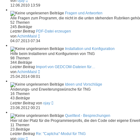
von
ojay
e
12.06.2010 13:59
u
e
Fragen und Antworten
s
Alle Fragen zum Programm, die nicht in die unten stehenden Rubriken gehö
t
52
Themen
e
245
Beiträge
r
Letzter Beitrag
PDF-Datei erzeugen
B
N
von
AchimMaisl
e
e
04.07.2013 07:34
i
u
t
e
Installation und Konfiguration
r
s
Hilfe beim Installieren und Konfigurieren von TNG
a
t
98
Themen
g
e
344
Beiträge
r
Letzter Beitrag
Import von GEDCOM-Dateien für…
B
N
von
AchimMaisl
e
e
25.04.2014 08:01
i
u
t
e
Ideen und Vorschläge
r
s
Änderungs- und Erweiterungswünsche für TNG
a
t
16
Themen
g
e
43
Beiträge
r
N
Letzter Beitrag
von
ojay
B
e
23.06.2012 00:21
e
u
i
e
Quelltext - Besprechungen
t
s
Hier ist der Platz für die Programmierprofis, die den Code oder eigene Erw
r
t
11
Themen
a
e
23
Beiträge
g
r
Letzter Beitrag
Re: "Captcha"-Modul für TNG
B
N
von
ojay