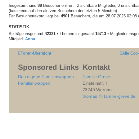
t
Insgesamt sind
88
Besucher online :: 2 sichtbare Mitglieder, 0 unsichtb
r
(basierend auf den aktiven Besuchern der letzten 5 Minuten)
a
Der Besucherrekord liegt bei
4901
Besuchern, die am 28.07.2025 02:08 gl
g
STATISTIK
Beiträge insgesamt
42321
• Themen insgesamt
15713
• Mitglieder insg
Mitglied:
Anna
Foren-Übersicht
Alle Coo
Sponsored Links
Kontakt
Das eigene Familienwappen
Familie Greve
Familienwappen
Einsteinstr. 7
73249 Wernau
thomas @ familie-greve.de