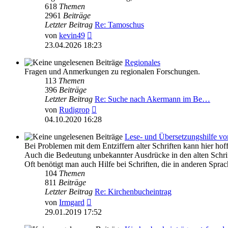
618
Themen
2961
Beiträge
Letzter Beitrag
Re: Tamoschus
Neuester
von
kevin49
Beitrag
23.04.2026 18:23
Regionales
Fragen und Anmerkungen zu regionalen Forschungen.
113
Themen
396
Beiträge
Letzter Beitrag
Re: Suche nach Akermann im Be…
Neuester
von
Rudigrop
Beitrag
04.10.2020 16:28
Lese- und Übersetzungshilfe 
Bei Problemen mit dem Entziffern alter Schriften kann hier hof
Auch die Bedeutung unbekannter Ausdrücke in den alten Schrift
Oft benötigt man auch Hilfe bei Schriften, die in anderen Sprac
104
Themen
811
Beiträge
Letzter Beitrag
Re: Kirchenbucheintrag
Neuester
von
Irmgard
Beitrag
29.01.2019 17:52