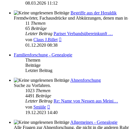
Beitrag
08.03.2026 11:12
Begriffe aus der Heraldik
Fremdwörter, Fachausdrücke und Abkürzungen, denen man in de
11
Themen
65
Beiträge
Letzter Beitrag
Pariser Verbandsübereinkunft …
Neuester
von
Claus J.Billet
Beitrag
01.12.2020 08:38
Familienforschung - Genealogie
Themen
Beiträge
Letzter Beitrag
Ahnenforschung
Suche zu Vorfahren.
1023
Themen
4491
Beiträge
Letzter Beitrag
Re: Name von Nessen aus Meini…
Neuester
von
Smiiile
Beitrag
19.12.2023 14:40
Allgemeines - Genealogie
Alle Fragen zur Ahnenforschung, die nicht in die anderen Rubr