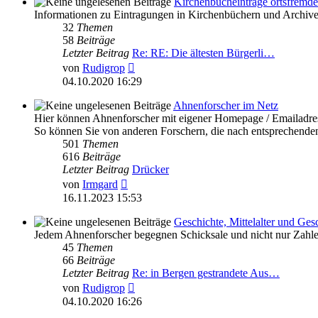
Kirchenbucheinträge ortsfremde
Informationen zu Eintragungen in Kirchenbüchern und Archiven 
32
Themen
58
Beiträge
Letzter Beitrag
Re: RE: Die ältesten Bürgerli…
Neuester
von
Rudigrop
Beitrag
04.10.2020 16:29
Ahnenforscher im Netz
Hier können Ahnenforscher mit eigener Homepage / Emailadress
So können Sie von anderen Forschern, die nach entsprechende
501
Themen
616
Beiträge
Letzter Beitrag
Drücker
Neuester
von
Irmgard
Beitrag
16.11.2023 15:53
Geschichte, Mittelalter und Ge
Jedem Ahnenforscher begegnen Schicksale und nicht nur Zahle
45
Themen
66
Beiträge
Letzter Beitrag
Re: in Bergen gestrandete Aus…
Neuester
von
Rudigrop
Beitrag
04.10.2020 16:26