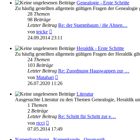
Genealogie - Erste Schritte
Zu häufig gestellten allgemein gültigen Fragen der Genealogie g
28
Themen
98
Beiträge
Letzter Beitrag
Re: der Stammbaum / die Ahnen…
Neuester
von
teicke
Beitrag
24.09.2014 23:11
Heraldik - Erste Schritte
Zu häufig gestellten allgemein gültigen Fragen der Heraldik gib
24
Themen
103
Beiträge
Letzter Beitrag
Re: Zuordnung Hauswappen zur …
Neuester
von
Matahari
Beitrag
26.07.2020 11:26
Literatur
Ausgesuchte Literatur zu den Themen Genealogie, Heraldik u
1
Themen
2
Beiträge
Letzter Beitrag
Re: Schritt für Schritt zur e…
Neuester
von
ricci
Beitrag
07.05.2014 17:49
Namenforschung - Namenkunde - Onomastik