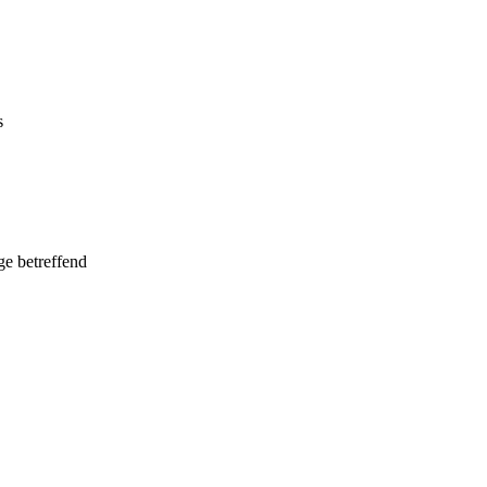
s
e betreffend