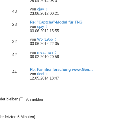
e
25.04.2014 08:01
t
e
u
e
i
N
von
ojay
e
r
t
43
e
23.06.2012 00:21
s
B
r
u
t
e
a
e
Re: "Captcha"-Modul für TNG
e
i
g
23
s
N
von
ojay
r
t
t
e
03.06.2012 15:55
B
r
e
u
e
a
N
von
Wolf1966
r
e
i
g
32
e
03.06.2012 22:05
B
s
t
u
e
t
r
e
N
von
meatman
i
e
a
42
s
e
08.02.2010 20:56
t
r
g
t
u
r
B
e
e
a
e
Re: Familienforschung www.Gen…
r
s
g
i
44
N
von
ricci
B
t
t
e
12.05.2014 18:47
e
e
r
u
i
r
a
e
t
B
g
s
r
e
t
a
i
det bleiben
e
g
t
r
r
B
a
e
g
er letzten 5 Minuten)
i
t
r