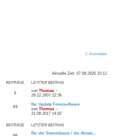
Anmelden
Aktuelle Zeit: 07.08.2026 23:12
BEITRÄGE
LETZTER BEITRAG
N
von
Thomas
5
e
29.12.2007 22:36
u
e
Re: Update Forensoftware
49
s
N
von
Thomas
t
e
21.08.2017 14:02
e
u
r
e
BEITRÄGE
LETZTER BEITRAG
B
s
e
t
Re: der Stammbaum / die Ahnen…
98
i
e