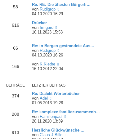
B
r
Re: RE: Die ältesten Bürgerli…
t
e
a
58
N
von
Rudigrop
e
i
g
e
04.10.2020 16:29
r
t
u
B
r
Drücker
e
e
a
616
N
von
Irmgard
s
i
g
e
16.11.2023 15:53
t
t
u
e
r
e
r
a
Re: in Bergen gestrandete Aus…
s
B
g
66
N
von
Rudigrop
t
e
e
04.10.2020 16:26
e
i
u
r
t
N
von
K.Kiethe
e
B
r
166
e
16.10.2012 22:04
s
e
a
u
t
i
g
e
e
t
s
r
r
BEITRÄGE
LETZTER BEITRAG
t
B
a
e
e
g
Re: Dialekt Wörterbücher
374
r
i
N
von
Adel
B
t
e
01.05.2013 19:26
e
r
u
i
a
Re: komplexe familiezusammenh…
e
208
t
g
N
von
Familienpaul
s
r
e
20.11.2020 13:39
t
a
u
e
g
Herzliche Glückwünsche ...
e
r
913
N
von
Claus J.Billet
s
B