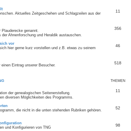
lt
11
nschen. Aktuelles Zeitgeschehen und Schlagzeilen aus der
356
r Plauderecke genannt.
 der Ahnenforschung und Heraldik austauschen.
 sich vor
46
ich hier gerne kurz vorstellen und z.B. etwas zu seinem
518
r einen Eintrag unserer Besucher.
NG
THEMEN
11
tion der genealogischen Seitenerstellung.
en diversen Möglichkeiten des Programms.
rten
52
ogramm, die nicht in die unten stehenden Rubriken gehören.
onfiguration
98
eren und Konfigurieren von TNG