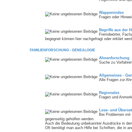
Wappenindex
Fragen oder Hinwe
Begriffe aus der H
Fremdwörter, Fach
begegnet können hier nachgefragt oder erklärt wer
FAMILIENFORSCHUNG - GENEALOGIE
Ahnenforschung
Suche zu Vorfahren
Allgemeines - Ge
Alle Fragen zur Ahn
Regionales
Fragen und Anmerk
Lese- und Überse
Bei Problemen mit d
gegenseitig geholfen werden.
Auch die Bedeutung unbekannter Ausdrücke in den a
Oft benötigt man auch Hilfe bei Schriften, die in a