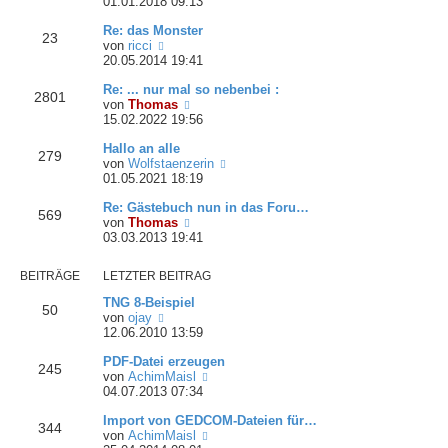
e
01.01.2018 09:13
t
e
u
e
i
Re: das Monster
e
r
t
23
N
von
ricci
s
B
r
e
20.05.2014 19:41
t
e
a
u
e
i
g
Re: ... nur mal so nebenbei :
e
r
t
2801
N
von
Thomas
s
B
r
e
15.02.2022 19:56
t
e
a
u
e
i
g
Hallo an alle
e
r
t
279
N
von
Wolfstaenzerin
s
B
r
e
01.05.2021 18:19
t
e
a
u
e
i
g
Re: Gästebuch nun in das Foru…
e
r
t
569
N
von
Thomas
s
B
r
e
03.03.2013 19:41
t
e
a
u
e
i
g
e
r
t
BEITRÄGE
LETZTER BEITRAG
s
B
r
t
e
a
TNG 8-Beispiel
50
e
i
g
N
von
ojay
r
t
e
12.06.2010 13:59
B
r
u
e
a
PDF-Datei erzeugen
e
245
i
g
N
von
AchimMaisl
s
t
e
04.07.2013 07:34
t
r
u
e
a
Import von GEDCOM-Dateien für…
e
r
344
g
N
von
AchimMaisl
s
B