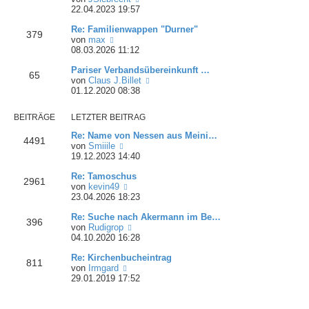
B
r
e
22.04.2023 19:57
e
a
u
i
g
Re: Familienwappen "Durner"
e
379
t
N
von
max
s
r
e
08.03.2026 11:12
t
a
u
e
g
Pariser Verbandsübereinkunft …
e
r
65
N
von
Claus J.Billet
s
B
e
01.12.2020 08:38
t
e
u
e
i
e
r
t
BEITRÄGE
LETZTER BEITRAG
s
B
r
t
e
a
Re: Name von Nessen aus Meini…
4491
e
i
g
N
von
Smiiile
r
t
e
19.12.2023 14:40
B
r
u
e
a
Re: Tamoschus
e
2961
i
g
N
von
kevin49
s
t
e
23.04.2026 18:23
t
r
u
e
a
Re: Suche nach Akermann im Be…
e
r
396
g
N
von
Rudigrop
s
B
e
04.10.2020 16:28
t
e
u
e
i
Re: Kirchenbucheintrag
e
r
t
811
N
von
Irmgard
s
B
r
e
29.01.2019 17:52
t
e
a
u
e
i
g
e
r
t
s