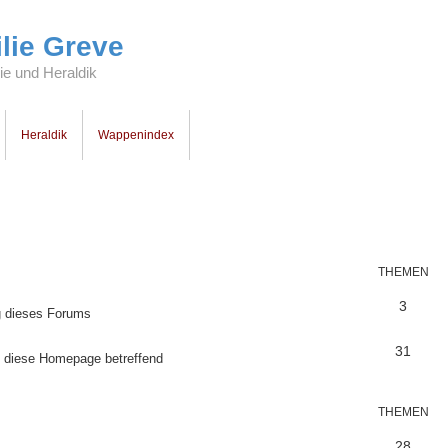
lie Greve
e und Heraldik
Heraldik
Wappenindex
THEMEN
3
g dieses Forums
31
, diese Homepage betreffend
THEMEN
28