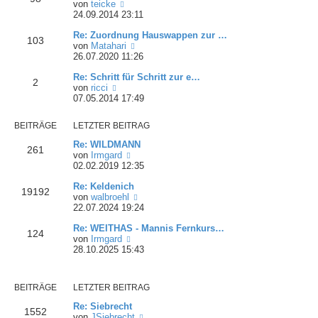
N
von
teicke
t
r
e
24.09.2014 23:11
r
B
u
a
e
Re: Zuordnung Hauswappen zur …
e
103
g
i
N
von
Matahari
s
t
e
26.07.2020 11:26
t
r
u
e
a
Re: Schritt für Schritt zur e…
e
r
2
g
N
von
ricci
s
B
e
07.05.2014 17:49
t
e
u
e
i
e
r
t
BEITRÄGE
LETZTER BEITRAG
s
B
r
t
e
a
Re: WILDMANN
261
e
i
g
N
von
Irmgard
r
t
e
02.02.2019 12:35
B
r
u
e
a
Re: Keldenich
e
19192
i
g
N
von
walbroehl
s
t
e
22.07.2024 19:24
t
r
u
e
a
Re: WEITHAS - Mannis Fernkurs…
e
r
124
g
N
von
Irmgard
s
B
e
28.10.2025 15:43
t
e
u
e
i
e
r
t
s
B
r
BEITRÄGE
LETZTER BEITRAG
t
e
a
e
i
g
Re: Siebrecht
1552
r
t
N
von
JSiebrecht