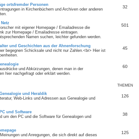
äge ortsfremder Personen
32
intragungen in Kirchenbüchern und Archiven oder anderen
ten.
 Netz
501
orscher mit eigener Homepage / Emailadresse die
Link zur Homepage / Emailadresse eintragen.
ntsprechenden Namen suchen, leichter gefunden werden.
lalter und Geschichten aus der Ahnenforschung
45
r begegnen Schicksale und nicht nur Zahlen.<br> Hier ist
benheiten.
Genealogie
60
ausdrücke und Abkürzungen, denen man in der
hier nachgefragt oder erklärt werden.
THEMEN
 Genealogie und Heraldik
126
literatur, Web-Links und Adressen aus Genealogie und
 PC und Software
38
nd um den PC und die Software für Genealogen und
omepage
125
Meinungen und Anregungen, die sich direkt auf dieses