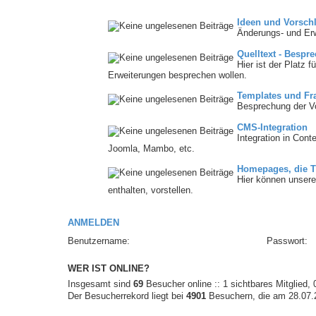
Ideen und Vorsch
Änderungs- und Er
Quelltext - Bespr
Hier ist der Platz 
Erweiterungen besprechen wollen.
Templates und Fr
Besprechung der V
CMS-Integration
Integration in Con
Joomla, Mambo, etc.
Homepages, die T
Hier können unsere 
enthalten, vorstellen.
ANMELDEN
Benutzername:
Passwort:
WER IST ONLINE?
Insgesamt sind
69
Besucher online :: 1 sichtbares Mitglied,
Der Besucherrekord liegt bei
4901
Besuchern, die am 28.07.20