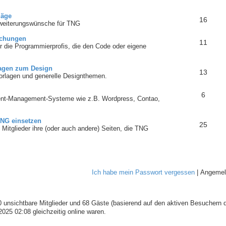
läge
16
weiterungswünsche für TNG
echungen
11
für die Programmierprofis, die den Code oder eigene
agen zum Design
13
orlagen und generelle Designthemen.
6
tent-Management-Systeme wie z.B. Wordpress, Contao,
NG einsetzen
25
Mitglieder ihre (oder auch andere) Seiten, die TNG
Ich habe mein Passwort vergessen
|
Angemel
 0 unsichtbare Mitglieder und 68 Gäste (basierend auf den aktiven Besuchern d
25 02:08 gleichzeitig online waren.