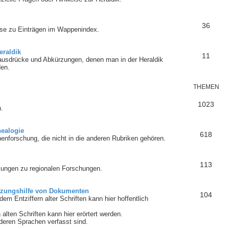
36
ise zu Einträgen im Wappenindex.
eraldik
11
ausdrücke und Abkürzungen, denen man in der Heraldik
den.
THEMEN
1023
.
nealogie
618
enforschung, die nicht in die anderen Rubriken gehören.
113
ungen zu regionalen Forschungen.
tzungshilfe von Dokumenten
104
em Entziffern alter Schriften kann hier hoffentlich
lten Schriften kann hier erörtert werden.
nderen Sprachen verfasst sind.