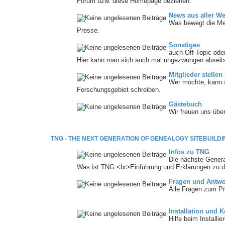
Forum bzw. diese Homepage beziehen.
News aus aller We
Was bewegt die Me
Presse.
Sonstiges
auch Off-Topic ode
Hier kann man sich auch mal ungezwungen abseits
Mitglieder stellen
Wer möchte, kann s
Forschungsgebiet schreiben.
Gästebuch
Wir freuen uns übe
TNG - THE NEXT GENERATION OF GENEALOGY SITEBUILDI
Infos zu TNG
Die nächste Genera
Was ist TNG.<br>Einführung und Erklärungen zu d
Fragen und Antwo
Alle Fragen zum Pr
Installation und K
Hilfe beim Installi