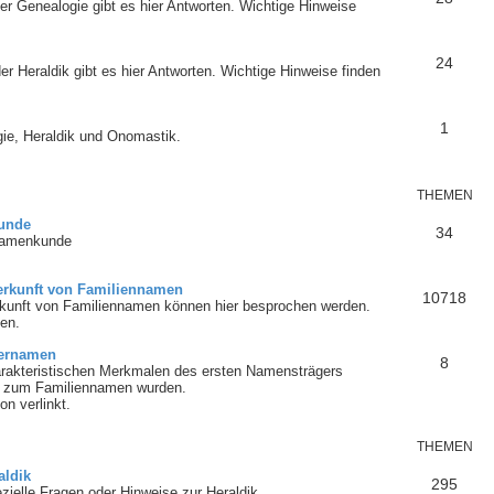
der Genealogie gibt es hier Antworten. Wichtige Hinweise
24
er Heraldik gibt es hier Antworten. Wichtige Hinweise finden
1
ie, Heraldik und Onomastik.
THEMEN
unde
34
 Namenkunde
rkunft von Familiennamen
10718
kunft von Familiennamen können hier besprochen werden.
en.
bernamen
8
rakteristischen Merkmalen des ersten Namensträgers
ie zum Familiennamen wurden.
n verlinkt.
THEMEN
aldik
295
zielle Fragen oder Hinweise zur Heraldik.