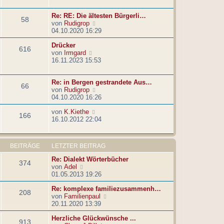
e
r
t
s
B
r
Re: RE: Die ältesten Bürgerli…
t
e
a
58
N
von
Rudigrop
e
i
g
e
04.10.2020 16:29
r
t
u
B
r
Drücker
e
e
a
616
N
von
Irmgard
s
i
g
e
16.11.2023 15:53
t
t
u
e
r
e
r
a
Re: in Bergen gestrandete Aus…
s
B
g
66
N
von
Rudigrop
t
e
e
04.10.2020 16:26
e
i
u
r
t
N
von
K.Kiethe
e
B
r
166
e
16.10.2012 22:04
s
e
a
u
t
i
g
e
e
t
s
r
r
BEITRÄGE
LETZTER BEITRAG
t
B
a
e
e
g
Re: Dialekt Wörterbücher
374
r
i
N
von
Adel
B
t
e
01.05.2013 19:26
e
r
u
i
a
Re: komplexe familiezusammenh…
e
208
t
g
N
von
Familienpaul
s
r
e
20.11.2020 13:39
t
a
u
e
g
Herzliche Glückwünsche ...
e
r
913