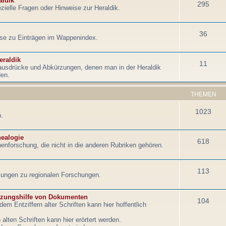
aldik
295
zielle Fragen oder Hinweise zur Heraldik.
36
ise zu Einträgen im Wappenindex.
eraldik
11
ausdrücke und Abkürzungen, denen man in der Heraldik
den.
THEMEN
1023
.
nealogie
618
enforschung, die nicht in die anderen Rubriken gehören.
113
ungen zu regionalen Forschungen.
tzungshilfe von Dokumenten
104
em Entziffern alter Schriften kann hier hoffentlich
lten Schriften kann hier erörtert werden.