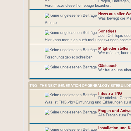
Fragen, Umfragen, 
Forum bzw. diese Homepage beziehen.
News aus aller We
Was bewegt die Me
Presse.
Sonstiges
auch Off-Topic ode
Hier kann man sich auch mal ungezwungen abseits
Mitglieder stellen
Wer möchte, kann s
Forschungsgebiet schreiben.
Gästebuch
Wir freuen uns übe
TNG - THE NEXT GENERATION OF GENEALOGY SITEBUILDI
Infos zu TNG
Die nächste Genera
Was ist TNG.<br>Einführung und Erklärungen zu d
Fragen und Antwo
Alle Fragen zum Pr
Installation und K