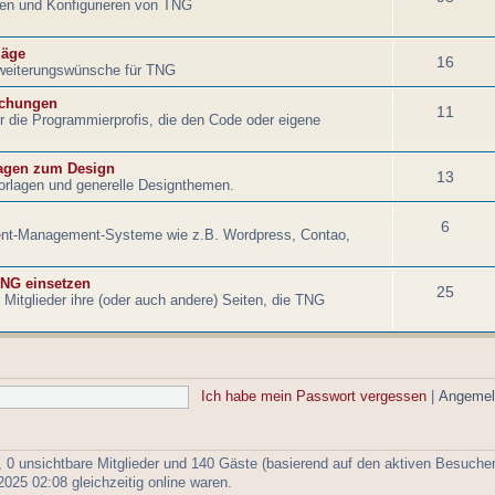
eren und Konfigurieren von TNG
läge
16
weiterungswünsche für TNG
echungen
11
für die Programmierprofis, die den Code oder eigene
agen zum Design
13
orlagen und generelle Designthemen.
6
tent-Management-Systeme wie z.B. Wordpress, Contao,
NG einsetzen
25
Mitglieder ihre (oder auch andere) Seiten, die TNG
Ich habe mein Passwort vergessen
|
Angemel
r, 0 unsichtbare Mitglieder und 140 Gäste (basierend auf den aktiven Besucher
25 02:08 gleichzeitig online waren.