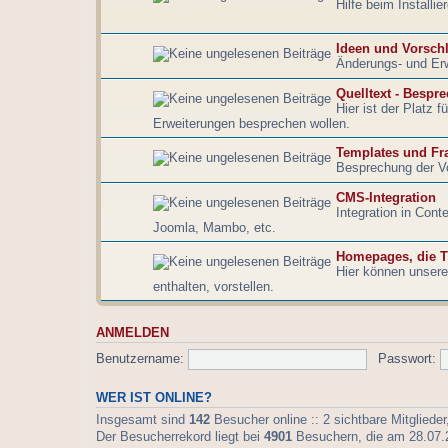
Hilfe beim Installi
Ideen und Vorsch
Änderungs- und Er
Quelltext - Bespr
Hier ist der Platz 
Erweiterungen besprechen wollen.
Templates und Fr
Besprechung der V
CMS-Integration
Integration in Con
Joomla, Mambo, etc.
Homepages, die T
Hier können unsere 
enthalten, vorstellen.
ANMELDEN
Benutzername:
Passwort:
WER IST ONLINE?
Insgesamt sind
142
Besucher online :: 2 sichtbare Mitgliede
Der Besucherrekord liegt bei
4901
Besuchern, die am 28.07.20