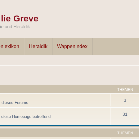
lie Greve
e und Heraldik
nlexikon
Heraldik
Wappenindex
THEMEN
3
g dieses Forums
31
, diese Homepage betreffend
THEMEN