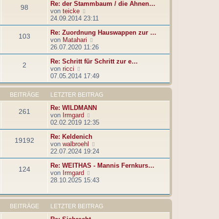
e
t
Re: der Stammbaum / die Ahnen…
98
i
e
N
von
teicke
t
r
e
24.09.2014 23:11
r
B
u
a
e
Re: Zuordnung Hauswappen zur …
e
103
g
i
N
von
Matahari
s
t
e
26.07.2020 11:26
t
r
u
e
a
Re: Schritt für Schritt zur e…
e
r
2
g
N
von
ricci
s
B
e
07.05.2014 17:49
t
e
u
e
i
e
r
t
BEITRÄGE
LETZTER BEITRAG
s
B
r
t
e
a
Re: WILDMANN
261
e
i
g
N
von
Irmgard
r
t
e
02.02.2019 12:35
B
r
u
e
a
Re: Keldenich
e
19192
i
g
N
von
walbroehl
s
t
e
22.07.2024 19:24
t
r
u
e
a
Re: WEITHAS - Mannis Fernkurs…
e
r
124
g
N
von
Irmgard
s
B
e
28.10.2025 15:43
t
e
u
e
i
e
r
t
s
B
r
BEITRÄGE
LETZTER BEITRAG
t
e
a
e
i
g