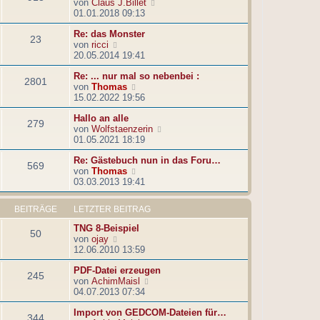
N
von
Claus J.Billet
s
B
e
01.01.2018 09:13
t
e
u
e
i
Re: das Monster
e
r
t
23
N
von
ricci
s
B
r
e
20.05.2014 19:41
t
e
a
u
e
i
g
Re: ... nur mal so nebenbei :
e
r
t
2801
N
von
Thomas
s
B
r
e
15.02.2022 19:56
t
e
a
u
e
i
g
Hallo an alle
e
r
t
279
N
von
Wolfstaenzerin
s
B
r
e
01.05.2021 18:19
t
e
a
u
e
i
g
Re: Gästebuch nun in das Foru…
e
r
t
569
N
von
Thomas
s
B
r
e
03.03.2013 19:41
t
e
a
u
e
i
g
e
r
t
BEITRÄGE
LETZTER BEITRAG
s
B
r
t
e
a
TNG 8-Beispiel
50
e
i
g
N
von
ojay
r
t
e
12.06.2010 13:59
B
r
u
e
a
PDF-Datei erzeugen
e
245
i
g
N
von
AchimMaisl
s
t
e
04.07.2013 07:34
t
r
u
e
a
Import von GEDCOM-Dateien für…
e
r
344