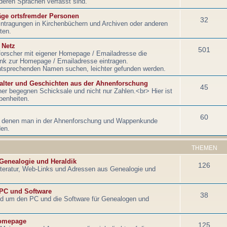
nderen Sprachen verfasst sind.
äge ortsfremder Personen
32
intragungen in Kirchenbüchern und Archiven oder anderen
ten.
 Netz
501
orscher mit eigener Homepage / Emailadresse die
Link zur Homepage / Emailadresse eintragen.
ntsprechenden Namen suchen, leichter gefunden werden.
lalter und Geschichten aus der Ahnenforschung
45
r begegnen Schicksale und nicht nur Zahlen.<br> Hier ist
benheiten.
60
, denen man in der Ahnenforschung und Wappenkunde
den.
THEMEN
 Genealogie und Heraldik
126
literatur, Web-Links und Adressen aus Genealogie und
 PC und Software
38
nd um den PC und die Software für Genealogen und
omepage
125