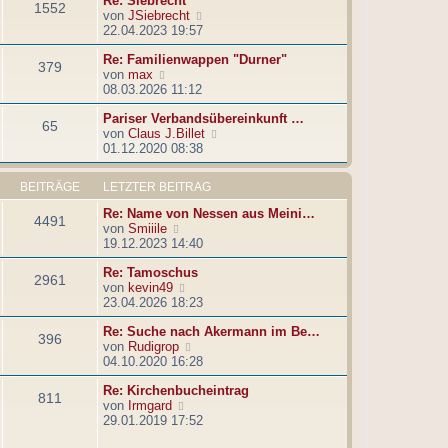
Re: Siebrecht
1552
r
t
N
von
JSiebrecht
B
r
e
22.04.2023 19:57
e
a
u
i
g
Re: Familienwappen "Durner"
e
379
t
N
von
max
s
r
e
08.03.2026 11:12
t
a
u
e
g
Pariser Verbandsübereinkunft …
e
r
65
N
von
Claus J.Billet
s
B
e
01.12.2020 08:38
t
e
u
e
i
e
r
t
BEITRÄGE
LETZTER BEITRAG
s
B
r
t
e
a
Re: Name von Nessen aus Meini…
4491
e
i
g
N
von
Smiiile
r
t
e
19.12.2023 14:40
B
r
u
e
a
Re: Tamoschus
e
2961
i
g
N
von
kevin49
s
t
e
23.04.2026 18:23
t
r
u
e
a
Re: Suche nach Akermann im Be…
e
r
396
g
N
von
Rudigrop
s
B
e
04.10.2020 16:28
t
e
u
e
i
Re: Kirchenbucheintrag
e
r
t
811
N
von
Irmgard
s
B
r
e
29.01.2019 17:52
t
e
a
u
e
i
g