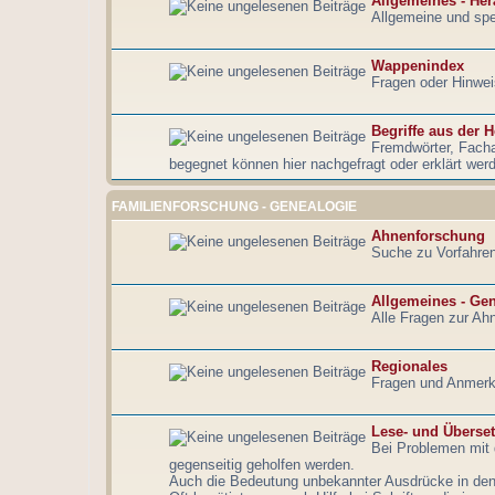
Allgemeines - Her
Allgemeine und spe
Wappenindex
Fragen oder Hinwe
Begriffe aus der H
Fremdwörter, Fach
begegnet können hier nachgefragt oder erklärt wer
FAMILIENFORSCHUNG - GENEALOGIE
Ahnenforschung
Suche zu Vorfahren
Allgemeines - Ge
Alle Fragen zur Ahn
Regionales
Fragen und Anmerk
Lese- und Überse
Bei Problemen mit d
gegenseitig geholfen werden.
Auch die Bedeutung unbekannter Ausdrücke in den a