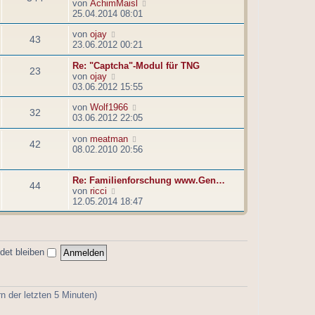
g
N
von
AchimMaisl
s
B
e
25.04.2014 08:01
t
e
u
e
i
N
von
ojay
e
r
t
43
e
23.06.2012 00:21
s
B
r
u
t
e
a
e
Re: "Captcha"-Modul für TNG
e
i
g
23
s
N
von
ojay
r
t
t
e
03.06.2012 15:55
B
r
e
u
e
a
N
von
Wolf1966
r
e
i
g
32
e
03.06.2012 22:05
B
s
t
u
e
t
r
e
N
von
meatman
i
e
a
42
s
e
08.02.2010 20:56
t
r
g
t
u
r
B
e
e
a
e
Re: Familienforschung www.Gen…
r
s
g
i
44
N
von
ricci
B
t
t
e
12.05.2014 18:47
e
e
r
u
i
r
a
e
t
B
g
s
r
e
t
a
i
det bleiben
e
g
t
r
r
B
a
e
g
n der letzten 5 Minuten)
i
t