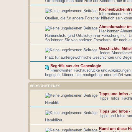
Oft benötigt man auch Hilfe bei Schriften, die in a
Kirchenbucheintr
Informationen zu E
Quellen, die für andere Forscher hilfreich sein könn
Ahnenforscher im
Hier können Ahnenf
Namensliste (und Ortsliste) ihrer Forschung incl. 
So können Sie von anderen Forschern, die nach e
Geschichte, Mitte
Jedem Ahnenforsche
Platz für außergewöhnliche Geschichten und Bege
Begriffe aus der Genealogie
Fremdwörter, Fachausdrücke und Abkürzungen
begegnet können hier nachgefragt oder erklärt wer
VERSCHIEDENES
Tipps und Infos -
Tipps, Infos, Fach
Heraldik.
Tipps und Infos -
Tipps und Infos ru
Heraldiker.
Rund um diese H