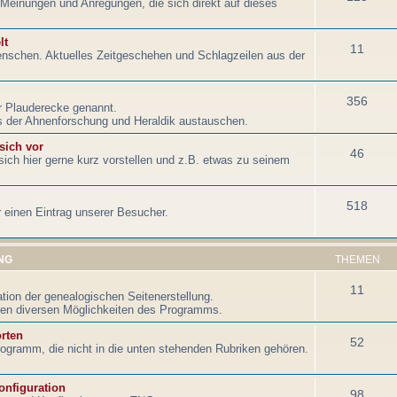
Meinungen und Anregungen, die sich direkt auf dieses
lt
11
nschen. Aktuelles Zeitgeschehen und Schlagzeilen aus der
356
r Plauderecke genannt.
 der Ahnenforschung und Heraldik austauschen.
 sich vor
46
ich hier gerne kurz vorstellen und z.B. etwas zu seinem
518
r einen Eintrag unserer Besucher.
NG
THEMEN
11
tion der genealogischen Seitenerstellung.
en diversen Möglichkeiten des Programms.
rten
52
ogramm, die nicht in die unten stehenden Rubriken gehören.
onfiguration
98