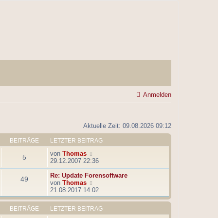
Anmelden
Aktuelle Zeit: 09.08.2026 09:12
BEITRÄGE
LETZTER BEITRAG
N
von
Thomas
5
e
29.12.2007 22:36
u
e
Re: Update Forensoftware
49
s
N
von
Thomas
t
e
21.08.2017 14:02
e
u
r
e
BEITRÄGE
LETZTER BEITRAG
B
s