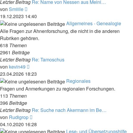
Letzter Beitrag
Re: Name von Nessen aus Meini…
Neuester
von
Smiiile
Beitrag
19.12.2023 14:40
Allgemeines - Genealogie
Alle Fragen zur Ahnenforschung, die nicht in die anderen
Rubriken gehören.
618
Themen
2961
Beiträge
Letzter Beitrag
Re: Tamoschus
Neuester
von
kevin49
Beitrag
23.04.2026 18:23
Regionales
Fragen und Anmerkungen zu regionalen Forschungen.
113
Themen
396
Beiträge
Letzter Beitrag
Re: Suche nach Akermann im Be…
Neuester
von
Rudigrop
Beitrag
04.10.2020 16:28
Lese- und Übersetzungshilfe