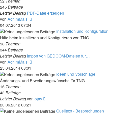
52
Themen
245
Beiträge
Letzter Beitrag
PDF-Datei erzeugen
Neuester
von
AchimMaisl
Beitrag
04.07.2013 07:34
Installation und Konfiguration
Hilfe beim Installieren und Konfigurieren von TNG
98
Themen
344
Beiträge
Letzter Beitrag
Import von GEDCOM-Dateien für…
Neuester
von
AchimMaisl
Beitrag
25.04.2014 08:01
Ideen und Vorschläge
Änderungs- und Erweiterungswünsche für TNG
16
Themen
43
Beiträge
Neuester
Letzter Beitrag
von
ojay
Beitrag
23.06.2012 00:21
Quelltext - Besprechungen