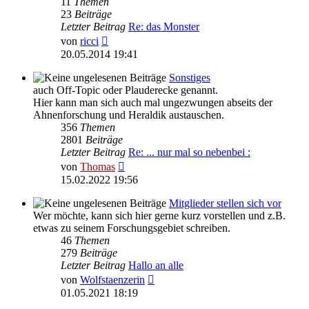
11
Themen
23
Beiträge
Letzter Beitrag
Re: das Monster
Neuester
von
ricci
Beitrag
20.05.2014 19:41
Sonstiges
auch Off-Topic oder Plauderecke genannt.
Hier kann man sich auch mal ungezwungen abseits der
Ahnenforschung und Heraldik austauschen.
356
Themen
2801
Beiträge
Letzter Beitrag
Re: ... nur mal so nebenbei :
Neuester
von
Thomas
Beitrag
15.02.2022 19:56
Mitglieder stellen sich vor
Wer möchte, kann sich hier gerne kurz vorstellen und z.B.
etwas zu seinem Forschungsgebiet schreiben.
46
Themen
279
Beiträge
Letzter Beitrag
Hallo an alle
Neuester
von
Wolfstaenzerin
Beitrag
01.05.2021 18:19