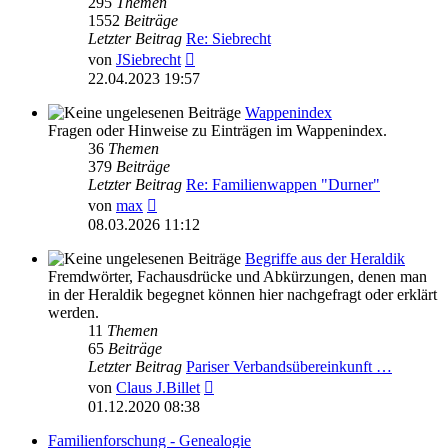
295
Themen
1552
Beiträge
Letzter Beitrag
Re: Siebrecht
Neuester
von
JSiebrecht
Beitrag
22.04.2023 19:57
Wappenindex
Fragen oder Hinweise zu Einträgen im Wappenindex.
36
Themen
379
Beiträge
Letzter Beitrag
Re: Familienwappen "Durner"
Neuester
von
max
Beitrag
08.03.2026 11:12
Begriffe aus der Heraldik
Fremdwörter, Fachausdrücke und Abkürzungen, denen man
in der Heraldik begegnet können hier nachgefragt oder erklärt
werden.
11
Themen
65
Beiträge
Letzter Beitrag
Pariser Verbandsübereinkunft …
Neuester
von
Claus J.Billet
Beitrag
01.12.2020 08:38
Familienforschung - Genealogie