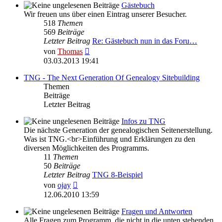
Gästebuch
Wir freuen uns über einen Eintrag unserer Besucher.
518
Themen
569
Beiträge
Letzter Beitrag
Re: Gästebuch nun in das Foru…
Neuester
von
Thomas
Beitrag
03.03.2013 19:41
TNG - The Next Generation Of Genealogy Sitebuilding
Themen
Beiträge
Letzter Beitrag
Infos zu TNG
Die nächste Generation der genealogischen Seitenerstellung.
Was ist TNG.<br>Einführung und Erklärungen zu den
diversen Möglichkeiten des Programms.
11
Themen
50
Beiträge
Letzter Beitrag
TNG 8-Beispiel
Neuester
von
ojay
Beitrag
12.06.2010 13:59
Fragen und Antworten
Alle Fragen zum Programm, die nicht in die unten stehenden