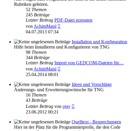
Rubriken gehören.
52
Themen
245
Beiträge
Letzter Beitrag
PDF-Datei erzeugen
Neuester
von
AchimMaisl
Beitrag
04.07.2013 07:34
Installation und Konfiguration
Hilfe beim Installieren und Konfigurieren von TNG
98
Themen
344
Beiträge
Letzter Beitrag
Import von GEDCOM-Dateien für…
Neuester
von
AchimMaisl
Beitrag
25.04.2014 08:01
Ideen und Vorschläge
Änderungs- und Erweiterungswünsche für TNG
16
Themen
43
Beiträge
Neuester
Letzter Beitrag
von
ojay
Beitrag
23.06.2012 00:21
Quelltext - Besprechungen
Hier ist der Platz für die Programmierprofis, die den Code