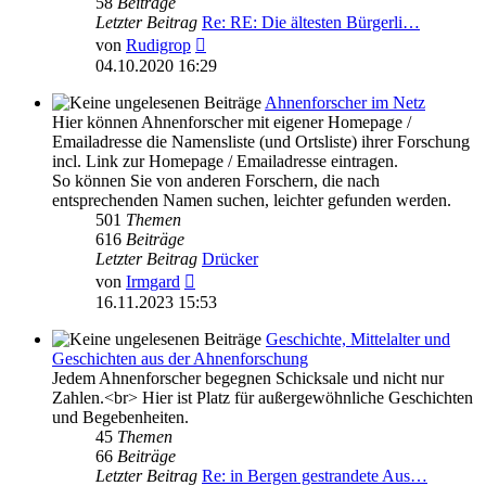
58
Beiträge
Letzter Beitrag
Re: RE: Die ältesten Bürgerli…
Neuester
von
Rudigrop
Beitrag
04.10.2020 16:29
Ahnenforscher im Netz
Hier können Ahnenforscher mit eigener Homepage /
Emailadresse die Namensliste (und Ortsliste) ihrer Forschung
incl. Link zur Homepage / Emailadresse eintragen.
So können Sie von anderen Forschern, die nach
entsprechenden Namen suchen, leichter gefunden werden.
501
Themen
616
Beiträge
Letzter Beitrag
Drücker
Neuester
von
Irmgard
Beitrag
16.11.2023 15:53
Geschichte, Mittelalter und
Geschichten aus der Ahnenforschung
Jedem Ahnenforscher begegnen Schicksale und nicht nur
Zahlen.<br> Hier ist Platz für außergewöhnliche Geschichten
und Begebenheiten.
45
Themen
66
Beiträge
Letzter Beitrag
Re: in Bergen gestrandete Aus…