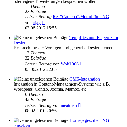
oder eigene Erweiterungen besprechen wollen.
11
Themen
23
Beiträge
Letzter Beitrag
Re: "Captcha"-Modul für TNG
Neuester
von
ojay
Beitrag
03.06.2012 15:55
Templates und Fragen zum
Design
Besprechung der Vorlagen und generelle Designthemen.
13
Themen
32
Beiträge
Neuester
Letzter Beitrag
von
Wolf1966
Beitrag
03.06.2012 22:05
CMS-Integration
Integration in Content-Management-Systeme wie z.B.
Wordpress, Contao, Joomla, Mambo, etc.
6
Themen
42
Beiträge
Neuester
Letzter Beitrag
von
meatman
Beitrag
08.02.2010 20:56
Homepages, die TNG
einsetzen