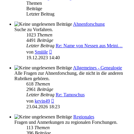
Themen
Beiträge
Letzter Beitrag
Ahnenforschung
Suche zu Vorfahren.
1023
Themen
4491
Beiträge
Letzter Beitrag
Re: Name von Nessen aus Meini…
Neuester
von
Smiiile
Beitrag
19.12.2023 14:40
Allgemeines - Genealogie
Alle Fragen zur Ahnenforschung, die nicht in die anderen
Rubriken gehören.
618
Themen
2961
Beiträge
Letzter Beitrag
Re: Tamoschus
Neuester
von
kevin49
Beitrag
23.04.2026 18:23
Regionales
Fragen und Anmerkungen zu regionalen Forschungen.
113
Themen
396
Beiträge