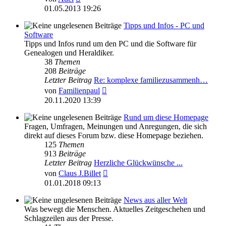
Beitrag
01.05.2013 19:26
Tipps und Infos - PC und
Software
Tipps und Infos rund um den PC und die Software für
Genealogen und Heraldiker.
38
Themen
208
Beiträge
Letzter Beitrag
Re: komplexe familiezusammenh…
Neuester
von
Familienpaul
Beitrag
20.11.2020 13:39
Rund um diese Homepage
Fragen, Umfragen, Meinungen und Anregungen, die sich
direkt auf dieses Forum bzw. diese Homepage beziehen.
125
Themen
913
Beiträge
Letzter Beitrag
Herzliche Glückwünsche ...
Neuester
von
Claus J.Billet
Beitrag
01.01.2018 09:13
News aus aller Welt
Was bewegt die Menschen. Aktuelles Zeitgeschehen und
Schlagzeilen aus der Presse.