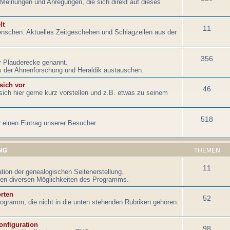
Meinungen und Anregungen, die sich direkt auf dieses
lt
11
nschen. Aktuelles Zeitgeschehen und Schlagzeilen aus der
356
r Plauderecke genannt.
 der Ahnenforschung und Heraldik austauschen.
 sich vor
46
ich hier gerne kurz vorstellen und z.B. etwas zu seinem
518
r einen Eintrag unserer Besucher.
NG
THEMEN
11
tion der genealogischen Seitenerstellung.
en diversen Möglichkeiten des Programms.
rten
52
ogramm, die nicht in die unten stehenden Rubriken gehören.
onfiguration
98