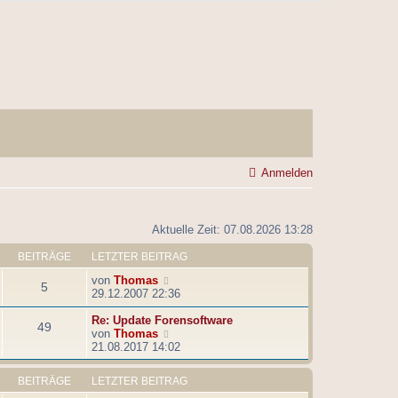
Anmelden
Aktuelle Zeit: 07.08.2026 13:28
BEITRÄGE
LETZTER BEITRAG
N
von
Thomas
5
e
29.12.2007 22:36
u
e
Re: Update Forensoftware
49
s
N
von
Thomas
t
e
21.08.2017 14:02
e
u
r
e
BEITRÄGE
LETZTER BEITRAG
B
s