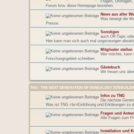
Fragen, Umfragen, 
Forum bzw. diese Homepage beziehen.
News aus aller We
Was bewegt die Me
Presse.
Sonstiges
auch Off-Topic ode
Hier kann man sich auch mal ungezwungen abseits
Mitglieder stellen
Wer möchte, kann s
Forschungsgebiet schreiben.
Gästebuch
Wir freuen uns übe
TNG - THE NEXT GENERATION OF GENEALOGY SITEBUILDI
Infos zu TNG
Die nächste Genera
Was ist TNG.<br>Einführung und Erklärungen zu d
Fragen und Antwo
Alle Fragen zum Pr
Installation und K