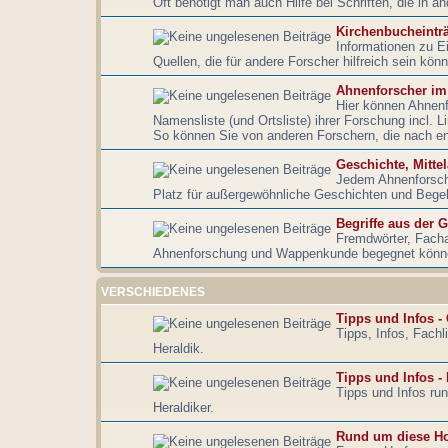
Oft benötigt man auch Hilfe bei Schriften, die in a
Kirchenbucheintr
Informationen zu E
Quellen, die für andere Forscher hilfreich sein könn
Ahnenforscher im
Hier können Ahnenf
Namensliste (und Ortsliste) ihrer Forschung incl. 
So können Sie von anderen Forschern, die nach e
Geschichte, Mitte
Jedem Ahnenforsche
Platz für außergewöhnliche Geschichten und Bege
Begriffe aus der 
Fremdwörter, Fach
Ahnenforschung und Wappenkunde begegnet können 
VERSCHIEDENES
Tipps und Infos -
Tipps, Infos, Fach
Heraldik.
Tipps und Infos -
Tipps und Infos ru
Heraldiker.
Rund um diese H