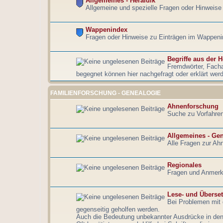
Allgemeines - Heraldik
Allgemeine und spezielle Fragen oder Hinweise 
Wappenindex
Fragen oder Hinweise zu Einträgen im Wappeni
Begriffe aus der H
Fremdwörter, Fach
begegnet können hier nachgefragt oder erklärt wer
FAMILIENFORSCHUNG - GENEALOGIE
Ahnenforschung
Suche zu Vorfahren
Allgemeines - Ge
Alle Fragen zur Ahn
Regionales
Fragen und Anmerk
Lese- und Überse
Bei Problemen mit d
gegenseitig geholfen werden.
Auch die Bedeutung unbekannter Ausdrücke in den a