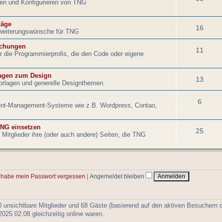
eren und Konfigurieren von TNG
läge
16
weiterungswünsche für TNG
echungen
11
für die Programmierprofis, die den Code oder eigene
agen zum Design
13
orlagen und generelle Designthemen.
6
tent-Management-Systeme wie z.B. Wordpress, Contao,
NG einsetzen
25
Mitglieder ihre (oder auch andere) Seiten, die TNG
 habe mein Passwort vergessen
|
Angemeldet bleiben
 0 unsichtbare Mitglieder und 68 Gäste (basierend auf den aktiven Besuchern d
25 02:08 gleichzeitig online waren.