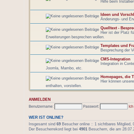
Hilfe beim Installi
Ideen und Vorsch
Änderungs- und Er
Quelltext - Bespr
Hier ist der Platz 
Erweiterungen besprechen wollen.
Templates und Fr
Besprechung der V
CMS-Integration
Integration in Con
Joomla, Mambo, etc.
Homepages, die T
Hier können unsere 
enthalten, vorstellen.
ANMELDEN
Benutzername:
Passwort:
Ich
WER IST ONLINE?
Insgesamt sind
69
Besucher online :: 1 sichtbares Mitglied,
Der Besucherrekord liegt bei
4901
Besuchern, die am 28.07.20