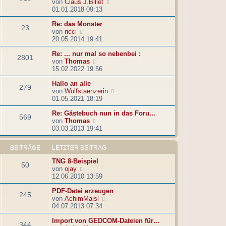
N
von
Claus J.Billet
s
B
e
01.01.2018 09:13
t
e
u
e
i
Re: das Monster
e
r
t
23
N
von
ricci
s
B
r
e
20.05.2014 19:41
t
e
a
u
e
i
g
Re: ... nur mal so nebenbei :
e
r
t
2801
N
von
Thomas
s
B
r
e
15.02.2022 19:56
t
e
a
u
e
i
g
Hallo an alle
e
r
t
279
N
von
Wolfstaenzerin
s
B
r
e
01.05.2021 18:19
t
e
a
u
e
i
g
Re: Gästebuch nun in das Foru…
e
r
t
569
N
von
Thomas
s
B
r
e
03.03.2013 19:41
t
e
a
u
e
i
g
e
r
t
BEITRÄGE
LETZTER BEITRAG
s
B
r
t
e
a
TNG 8-Beispiel
50
e
i
g
N
von
ojay
r
t
e
12.06.2010 13:59
B
r
u
e
a
PDF-Datei erzeugen
e
245
i
g
N
von
AchimMaisl
s
t
e
04.07.2013 07:34
t
r
u
e
a
Import von GEDCOM-Dateien für…
e
r
344