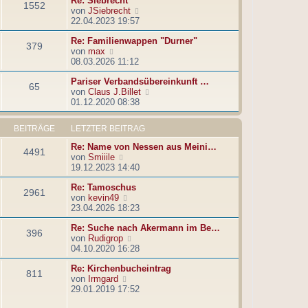
Re: Siebrecht
1552
r
t
N
von
JSiebrecht
B
r
e
22.04.2023 19:57
e
a
u
i
g
Re: Familienwappen "Durner"
e
379
t
N
von
max
s
r
e
08.03.2026 11:12
t
a
u
e
g
Pariser Verbandsübereinkunft …
e
r
65
N
von
Claus J.Billet
s
B
e
01.12.2020 08:38
t
e
u
e
i
e
r
t
BEITRÄGE
LETZTER BEITRAG
s
B
r
t
e
a
Re: Name von Nessen aus Meini…
4491
e
i
g
N
von
Smiiile
r
t
e
19.12.2023 14:40
B
r
u
e
a
Re: Tamoschus
e
2961
i
g
N
von
kevin49
s
t
e
23.04.2026 18:23
t
r
u
e
a
Re: Suche nach Akermann im Be…
e
r
396
g
N
von
Rudigrop
s
B
e
04.10.2020 16:28
t
e
u
e
i
Re: Kirchenbucheintrag
e
r
t
811
N
von
Irmgard
s
B
r
e
29.01.2019 17:52
t
e
a
u
e
i
g