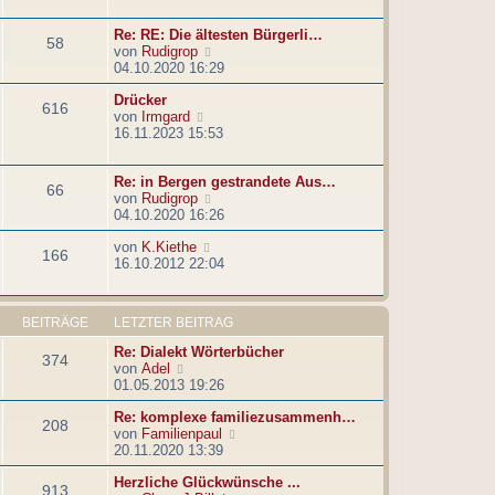
e
r
t
s
B
r
Re: RE: Die ältesten Bürgerli…
t
e
a
58
N
von
Rudigrop
e
i
g
e
04.10.2020 16:29
r
t
u
B
r
Drücker
e
e
a
616
N
von
Irmgard
s
i
g
e
16.11.2023 15:53
t
t
u
e
r
e
r
a
Re: in Bergen gestrandete Aus…
s
B
g
66
N
von
Rudigrop
t
e
e
04.10.2020 16:26
e
i
u
r
t
N
von
K.Kiethe
e
B
r
166
e
16.10.2012 22:04
s
e
a
u
t
i
g
e
e
t
s
r
r
BEITRÄGE
LETZTER BEITRAG
t
B
a
e
e
g
Re: Dialekt Wörterbücher
374
r
i
N
von
Adel
B
t
e
01.05.2013 19:26
e
r
u
i
a
Re: komplexe familiezusammenh…
e
208
t
g
N
von
Familienpaul
s
r
e
20.11.2020 13:39
t
a
u
e
g
Herzliche Glückwünsche ...
e
r
913