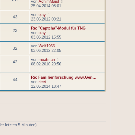
g
N
von
AchimMaisl
s
B
e
25.04.2014 08:01
t
e
u
e
i
N
von
ojay
e
r
t
43
e
23.06.2012 00:21
s
B
r
u
t
e
a
e
Re: "Captcha"-Modul für TNG
e
i
g
23
s
N
von
ojay
r
t
t
e
03.06.2012 15:55
B
r
e
u
e
a
N
von
Wolf1966
r
e
i
g
32
e
03.06.2012 22:05
B
s
t
u
e
t
r
e
N
von
meatman
i
e
a
42
s
e
08.02.2010 20:56
t
r
g
t
u
r
B
e
e
a
e
Re: Familienforschung www.Gen…
r
s
g
i
44
N
von
ricci
B
t
t
e
12.05.2014 18:47
e
e
r
u
i
r
a
e
t
B
g
s
r
e
t
a
i
e
g
t
r
r
B
a
e
g
er letzten 5 Minuten)
i
t