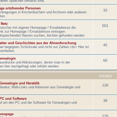
nderen Sprachen verfasst sind.
äge ortsfremder Personen
32
intragungen in Kirchenbüchern und Archiven oder anderen
ten.
 Netz
501
orscher mit eigener Homepage / Emailadresse die
Link zur Homepage / Emailadresse eintragen.
ntsprechenden Namen suchen, leichter gefunden werden.
lalter und Geschichten aus der Ahnenforschung
45
r begegnen Schicksale und nicht nur Zahlen.<br> Hier ist
benheiten.
Genealogie
60
ausdrücke und Abkürzungen, denen man in der
hier nachgefragt oder erklärt werden.
THEMEN
 Genealogie und Heraldik
126
literatur, Web-Links und Adressen aus Genealogie und
 PC und Software
38
nd um den PC und die Software für Genealogen und
omepage
125