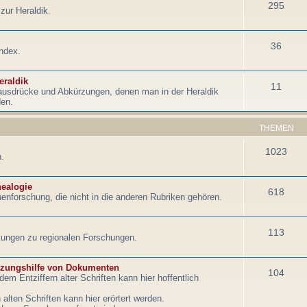
295
zur Heraldik.
36
ndex.
eraldik
11
ausdrücke und Abkürzungen, denen man in der Heraldik
den.
THEMEN
1023
.
nealogie
618
enforschung, die nicht in die anderen Rubriken gehören.
113
ungen zu regionalen Forschungen.
tzungshilfe von Dokumenten
104
em Entziffern alter Schriften kann hier hoffentlich
lten Schriften kann hier erörtert werden.