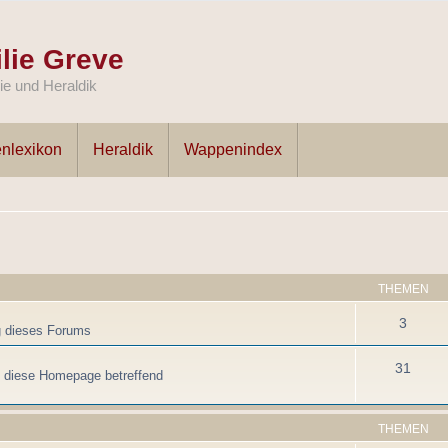
lie Greve
e und Heraldik
nlexikon
Heraldik
Wappenindex
THEMEN
3
g dieses Forums
31
, diese Homepage betreffend
THEMEN