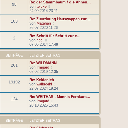
e
t
Re: der Stammbaum / die Ahnen…
98
i
e
N
von
teicke
t
r
e
24.09.2014 23:11
r
B
u
a
e
Re: Zuordnung Hauswappen zur …
e
103
g
i
N
von
Matahari
s
t
e
26.07.2020 11:26
t
r
u
e
a
Re: Schritt für Schritt zur e…
e
r
2
g
N
von
ricci
s
B
e
07.05.2014 17:49
t
e
u
e
i
e
r
t
BEITRÄGE
LETZTER BEITRAG
s
B
r
t
e
a
Re: WILDMANN
261
e
i
g
N
von
Irmgard
r
t
e
02.02.2019 12:35
B
r
u
e
a
Re: Keldenich
e
19192
i
g
N
von
walbroehl
s
t
e
22.07.2024 19:24
t
r
u
e
a
Re: WEITHAS - Mannis Fernkurs…
e
r
124
g
N
von
Irmgard
s
B
e
28.10.2025 15:43
t
e
u
e
i
e
r
t
s
B
r
BEITRÄGE
LETZTER BEITRAG
t
e
a
e
i
g