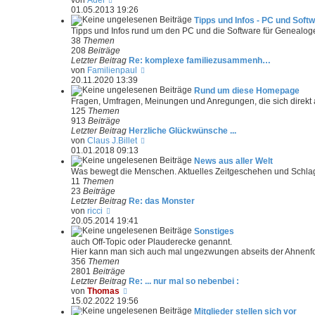
von
Adel
a
e
01.05.2013 19:26
g
u
Tipps und Infos - PC und Soft
e
Tipps und Infos rund um den PC und die Software für Genealog
s
38
Themen
t
208
Beiträge
e
Letzter Beitrag
Re: komplexe familiezusammenh…
r
N
von
Familienpaul
B
e
20.11.2020 13:39
e
u
Rund um diese Homepage
i
e
Fragen, Umfragen, Meinungen und Anregungen, die sich direkt
t
s
125
Themen
r
t
913
Beiträge
a
e
Letzter Beitrag
Herzliche Glückwünsche ...
g
r
N
von
Claus J.Billet
B
e
01.01.2018 09:13
e
u
News aus aller Welt
i
e
Was bewegt die Menschen. Aktuelles Zeitgeschehen und Schlag
t
s
11
Themen
r
t
23
Beiträge
a
e
Letzter Beitrag
Re: das Monster
g
r
N
von
ricci
B
e
20.05.2014 19:41
e
u
Sonstiges
i
e
auch Off-Topic oder Plauderecke genannt.
t
s
Hier kann man sich auch mal ungezwungen abseits der Ahnenf
r
t
356
Themen
a
e
2801
Beiträge
g
r
Letzter Beitrag
Re: ... nur mal so nebenbei :
B
N
von
Thomas
e
e
15.02.2022 19:56
i
u
Mitglieder stellen sich vor