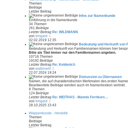
t
s
Themen
r
t
Beiträge
a
e
Letzter Beitrag
g
r
Infos zur Namenkunde
B
Einführung in die Namenkunde
e
34
Themen
i
261
Beiträge
t
Letzter Beitrag
Re: WILDMANN
r
N
von
Irmgard
a
e
02.02.2019 12:35
g
u
Bedeutung und Herkunft von 
e
Bedeutung und Herkunft von Familiennamen können hier besp
s
Bitte als Titel immer nur den Familiennamen angeben.
t
10718
Themen
e
19192
Beiträge
r
Letzter Beitrag
Re: Keldenich
B
N
von
walbroehl
e
e
22.07.2024 19:24
i
u
Diskussion zu Übernamen
t
e
Namen, die auf charakteristischen Merkmalen des ersten Name
r
s
Beantwortete Beiträge werden auch im Namenlexikon verlinkt.
a
t
8
Themen
g
e
124
Beiträge
r
Letzter Beitrag
Re: WEITHAS - Mannis Fernkurs…
B
N
von
Irmgard
e
e
28.10.2025 15:43
i
u
t
e
Wappenkunde - Heraldik
r
s
Themen
a
t
Beiträge
g
e
Letzter Beitrag