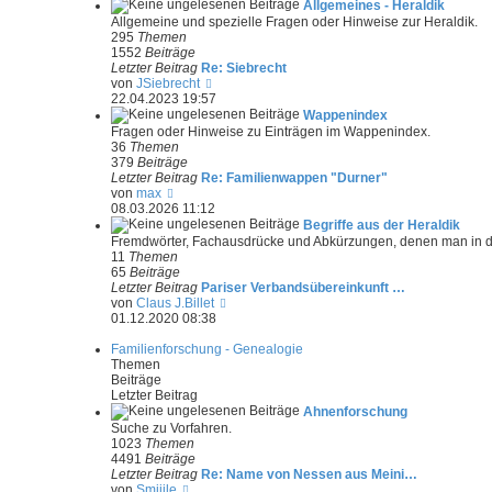
r
Allgemeines - Heraldik
B
Allgemeine und spezielle Fragen oder Hinweise zur Heraldik.
e
295
Themen
i
1552
Beiträge
t
Letzter Beitrag
Re: Siebrecht
r
N
von
JSiebrecht
a
e
22.04.2023 19:57
g
u
Wappenindex
e
Fragen oder Hinweise zu Einträgen im Wappenindex.
s
36
Themen
t
379
Beiträge
e
Letzter Beitrag
Re: Familienwappen "Durner"
r
N
von
max
B
e
08.03.2026 11:12
e
u
Begriffe aus der Heraldik
i
e
Fremdwörter, Fachausdrücke und Abkürzungen, denen man in der
t
s
11
Themen
r
t
65
Beiträge
a
e
Letzter Beitrag
Pariser Verbandsübereinkunft …
g
r
N
von
Claus J.Billet
B
e
01.12.2020 08:38
e
u
i
e
Familienforschung - Genealogie
t
s
Themen
r
t
Beiträge
a
e
Letzter Beitrag
g
r
Ahnenforschung
B
Suche zu Vorfahren.
e
1023
Themen
i
4491
Beiträge
t
Letzter Beitrag
Re: Name von Nessen aus Meini…
r
N
von
Smiiile