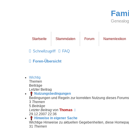
Fami
Genealogi
Startseite
Stammdaten
Forum
Namenlexikon
Schnellzugriff
FAQ
Foren-Übersicht
Wichtig
Themen
Beiträge
Letzter Beitrag
Nutzungsbedingungen
Bedingungen und Regeln zur korrekten Nutzung dieses Forums
3
Themen
5
Beiträge
N
Letzter Beitrag
von
Thomas
e
29.12.2007 22:36
u
Hinweise in eigener Sache
e
Wichtige Hinweise zu aktuellen Gegebenheiten, diese Homepag
s
31
Themen