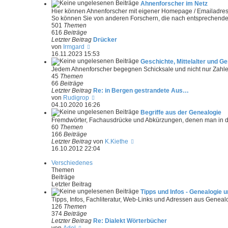
e
u
Ahnenforscher im Netz
i
e
Hier können Ahnenforscher mit eigener Homepage / Emailadresse
t
s
So können Sie von anderen Forschern, die nach entsprechend
r
t
501
Themen
a
e
616
Beiträge
g
r
Letzter Beitrag
Drücker
B
N
von
Irmgard
e
e
16.11.2023 15:53
i
u
Geschichte, Mittelalter und 
t
e
Jedem Ahnenforscher begegnen Schicksale und nicht nur Zahlen
r
s
45
Themen
a
t
66
Beiträge
g
e
Letzter Beitrag
Re: in Bergen gestrandete Aus…
r
N
von
Rudigrop
B
e
04.10.2020 16:26
e
u
Begriffe aus der Genealogie
i
e
Fremdwörter, Fachausdrücke und Abkürzungen, denen man in d
t
s
60
Themen
r
t
166
Beiträge
a
e
N
Letzter Beitrag
von
K.Kiethe
g
r
e
16.10.2012 22:04
B
u
e
e
Verschiedenes
i
s
Themen
t
t
Beiträge
r
e
Letzter Beitrag
a
r
Tipps und Infos - Genealogie u
g
B
Tipps, Infos, Fachliteratur, Web-Links und Adressen aus Geneal
e
126
Themen
i
374
Beiträge
t
Letzter Beitrag
Re: Dialekt Wörterbücher
r
N