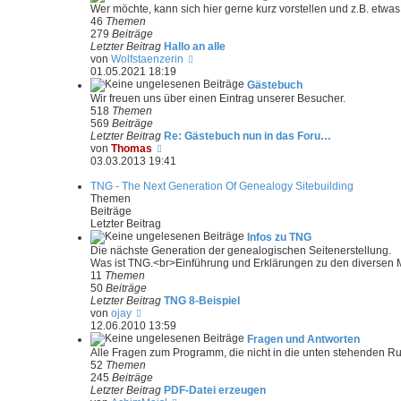
t
e
Wer möchte, kann sich hier gerne kurz vorstellen und z.B. etw
r
s
46
Themen
a
t
279
Beiträge
g
e
Letzter Beitrag
Hallo an alle
r
N
von
Wolfstaenzerin
B
e
01.05.2021 18:19
e
u
Gästebuch
i
e
Wir freuen uns über einen Eintrag unserer Besucher.
t
s
518
Themen
r
t
569
Beiträge
a
e
Letzter Beitrag
Re: Gästebuch nun in das Foru…
g
r
N
von
Thomas
B
e
03.03.2013 19:41
e
u
i
e
TNG - The Next Generation Of Genealogy Sitebuilding
t
s
Themen
r
t
Beiträge
a
e
Letzter Beitrag
g
r
Infos zu TNG
B
Die nächste Generation der genealogischen Seitenerstellung.
e
Was ist TNG.<br>Einführung und Erklärungen zu den diversen 
i
11
Themen
t
50
Beiträge
r
Letzter Beitrag
TNG 8-Beispiel
a
N
von
ojay
g
e
12.06.2010 13:59
u
Fragen und Antworten
e
Alle Fragen zum Programm, die nicht in die unten stehenden R
s
52
Themen
t
245
Beiträge
e
Letzter Beitrag
PDF-Datei erzeugen
r