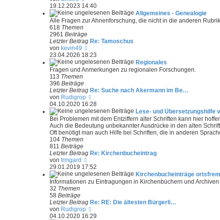
a
e
19.12.2023 14:40
g
u
Allgemeines - Genealogie
e
Alle Fragen zur Ahnenforschung, die nicht in die anderen Rubri
s
618
Themen
t
2961
Beiträge
e
Letzter Beitrag
Re: Tamoschus
r
N
von
kevin49
B
e
23.04.2026 18:23
e
u
Regionales
i
e
Fragen und Anmerkungen zu regionalen Forschungen.
t
s
113
Themen
r
t
396
Beiträge
a
e
Letzter Beitrag
Re: Suche nach Akermann im Be…
g
r
N
von
Rudigrop
B
e
04.10.2020 16:28
e
u
Lese- und Übersetzungshilfe
i
e
Bei Problemen mit dem Entziffern alter Schriften kann hier hoff
t
s
Auch die Bedeutung unbekannter Ausdrücke in den alten Schrift
r
t
Oft benötigt man auch Hilfe bei Schriften, die in anderen Sprach
a
e
104
Themen
g
r
811
Beiträge
B
Letzter Beitrag
Re: Kirchenbucheintrag
e
N
von
Irmgard
i
e
29.01.2019 17:52
t
u
Kirchenbucheinträge ortsfre
r
e
Informationen zu Eintragungen in Kirchenbüchern und Archiven o
a
s
32
Themen
g
t
58
Beiträge
e
Letzter Beitrag
Re: RE: Die ältesten Bürgerli…
r
N
von
Rudigrop
B
e
04.10.2020 16:29