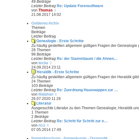
t
49
Beiträge
e
Letzter Beitrag
Re: Update Forensoftware
r
N
von
Thomas
B
e
21.08.2017 14:02
e
u
i
e
Goldenes Archiv
t
s
Themen
r
t
Beiträge
a
e
Letzter Beitrag
g
r
Genealogie - Erste Schritte
B
Zu häufig gestellten allgemein gültigen Fragen der Genealogie g
e
28
Themen
i
98
Beiträge
t
Letzter Beitrag
Re: der Stammbaum / die Ahnen…
r
N
von
teicke
a
e
24.09.2014 23:11
g
u
Heraldik - Erste Schritte
e
Zu häufig gestellten allgemein gültigen Fragen der Heraldik gibt
s
24
Themen
t
103
Beiträge
e
Letzter Beitrag
Re: Zuordnung Hauswappen zur …
r
N
von
Matahari
B
e
26.07.2020 11:26
e
u
Literatur
i
e
Ausgesuchte Literatur zu den Themen Genealogie, Heraldik un
t
s
1
Themen
r
t
2
Beiträge
a
e
Letzter Beitrag
Re: Schritt für Schritt zur e…
g
r
N
von
ricci
B
e
07.05.2014 17:49
e
u
i
e
Namenforschung - Namenkunde - Onomastik