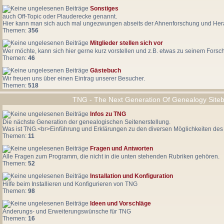
Sonstiges
auch Off-Topic oder Plauderecke genannt.
Hier kann man sich auch mal ungezwungen abseits der Ahnenforschung und Hera
Themen:
356
Mitglieder stellen sich vor
Wer möchte, kann sich hier gerne kurz vorstellen und z.B. etwas zu seinem Forsc
Themen:
46
Gästebuch
Wir freuen uns über einen Eintrag unserer Besucher.
Themen:
518
TNG - The Next Generation Of Genealogy Siteb
Infos zu TNG
Die nächste Generation der genealogischen Seitenerstellung.
Was ist TNG.<br>Einführung und Erklärungen zu den diversen Möglichkeiten de
Themen:
11
Fragen und Antworten
Alle Fragen zum Programm, die nicht in die unten stehenden Rubriken gehören.
Themen:
52
Installation und Konfiguration
Hilfe beim Installieren und Konfigurieren von TNG
Themen:
98
Ideen und Vorschläge
Änderungs- und Erweiterungswünsche für TNG
Themen:
16