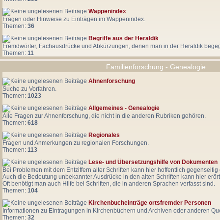
Wappenindex
Fragen oder Hinweise zu Einträgen im Wappenindex.
Themen:
36
Begriffe aus der Heraldik
Fremdwörter, Fachausdrücke und Abkürzungen, denen man in der Heraldik begegn
Themen:
11
Familienforschung - Genealogie
Ahnenforschung
Suche zu Vorfahren.
Themen:
1023
Allgemeines - Genealogie
Alle Fragen zur Ahnenforschung, die nicht in die anderen Rubriken gehören.
Themen:
618
Regionales
Fragen und Anmerkungen zu regionalen Forschungen.
Themen:
113
Lese- und Übersetzungshilfe von Dokumenten
Bei Problemen mit dem Entziffern alter Schriften kann hier hoffentlich gegenseiti
Auch die Bedeutung unbekannter Ausdrücke in den alten Schriften kann hier erört
Oft benötigt man auch Hilfe bei Schriften, die in anderen Sprachen verfasst sind.
Themen:
104
Kirchenbucheinträge ortsfremder Personen
Informationen zu Eintragungen in Kirchenbüchern und Archiven oder anderen Quell
Themen:
32