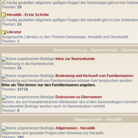
Zu häufig gestellten allgemein gültigen Fragen der Genealogie gibt es hier Antwor
Themen:
28
Heraldik - Erste Schritte
Zu häufig gestellten allgemein gültigen Fragen der Heraldik gibt es hier Antworten
Themen:
24
Literatur
Ausgesuchte Literatur zu den Themen Genealogie, Heraldik und Onomastik.
Themen:
1
Namenforschung - Namenkunde - Onomast
Infos zur Namenkunde
Einführung in die Namenkunde
Themen:
34
Bedeutung und Herkunft von Familiennamen
Bedeutung und Herkunft von Familiennamen können hier besprochen werden.
Bitte als Titel immer nur den Familiennamen angeben.
Themen:
10718
Diskussion zu Übernamen
Namen, die auf charakteristischen Merkmalen des ersten Namensträgers beruhen
Beantwortete Beiträge werden auch im Namenlexikon verlinkt.
Themen:
8
Wappenkunde - Heraldik
Allgemeines - Heraldik
Allgemeine und spezielle Fragen oder Hinweise zur Heraldik.
Themen:
295