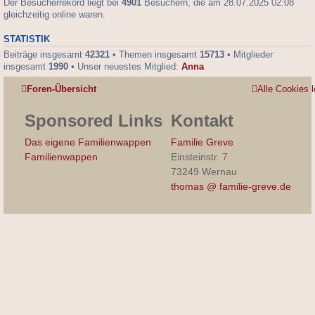
Der Besucherrekord liegt bei
4901
Besuchern, die am 28.07.2025 02:08
gleichzeitig online waren.
STATISTIK
Beiträge insgesamt
42321
• Themen insgesamt
15713
• Mitglieder
insgesamt
1990
• Unser neuestes Mitglied:
Anna
Foren-Übersicht
Alle Cookies 
Sponsored Links
Kontakt
Das eigene Familienwappen
Familie Greve
Familienwappen
Einsteinstr. 7
73249 Wernau
thomas @ familie-greve.de