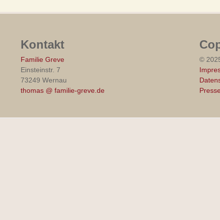
Kontakt
Cop
Familie Greve
© 202
Einsteinstr. 7
Impre
73249 Wernau
Datens
thomas @ familie-greve.de
Press