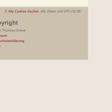
Alle Cookies löschen
Alle Zeiten sind
UTC+02:00
yright
5 Thomas Greve
ssum
chutzerklärung
e