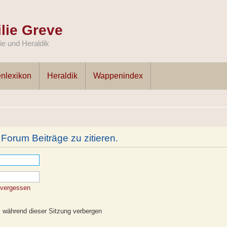
lie Greve
e und Heraldik
nlexikon
Heraldik
Wappenindex
orum Beiträge zu zitieren.
 vergessen
 während dieser Sitzung verbergen