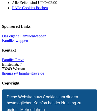
Alle Zeiten sind
UTC+02:00
Alle Cookies löschen
Sponsored Links
Das eigene Familienwappen
Familienwappen
Kontakt
Familie Greve
Einsteinstr. 7
73249 Wernau
thomas @ familie-greve.de
Copyright
© 2025 Thomas Greve
Diese Website nutzt Cookies, um dir den
Impressum
Datenschutzerklärung
bestmöglichen Komfort bei der Nutzung zu
Presse
bieten.
Mehr erfahren