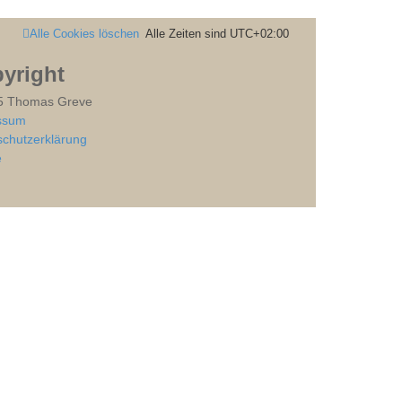
Alle Cookies löschen
Alle Zeiten sind
UTC+02:00
yright
5 Thomas Greve
ssum
chutzerklärung
e