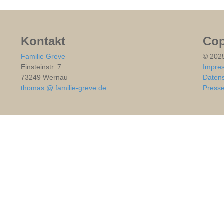
Kontakt
Cop
Familie Greve
© 202
Einsteinstr. 7
Impre
73249 Wernau
Datens
thomas @ familie-greve.de
Press