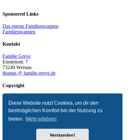
Sponsored Links
Das eigene Familienwappen
Familienwappen
Kontakt
Familie Greve
Einsteinstr. 7
73249 Wernau
thomas @ familie-greve.de
Copyright
© 2025 Thomas Greve
Diese Website nutzt Cookies, um dir den
Impressum
Datenschutzerklärung
bestmöglichen Komfort bei der Nutzung zu
Presse
bieten.
Mehr erfahren
Verstanden!