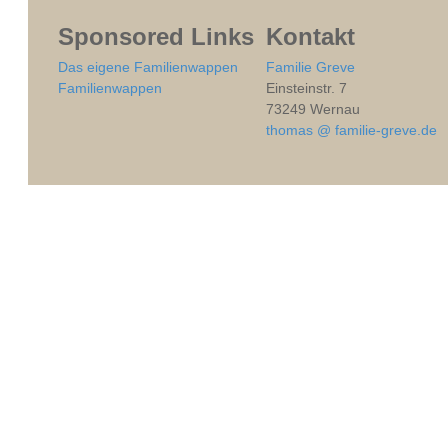
Sponsored Links
Kontakt
Das eigene Familienwappen
Familie Greve
Familienwappen
Einsteinstr. 7
73249 Wernau
thomas @ familie-greve.de