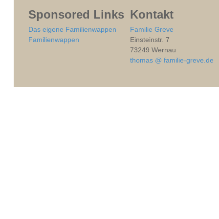
Sponsored Links
Kontakt
Das eigene Familienwappen
Familie Greve
Familienwappen
Einsteinstr. 7
73249 Wernau
thomas @ familie-greve.de