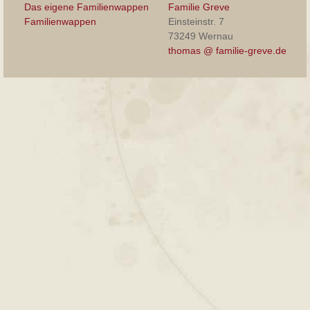
Das eigene Familienwappen
Familie Greve
Familienwappen
Einsteinstr. 7
73249 Wernau
thomas @ familie-greve.de