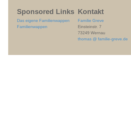
Sponsored Links
Kontakt
Das eigene Familienwappen
Familie Greve
Familienwappen
Einsteinstr. 7
73249 Wernau
thomas @ familie-greve.de