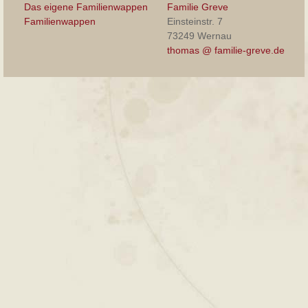
Das eigene Familienwappen
Familie Greve
Familienwappen
Einsteinstr. 7
73249 Wernau
thomas @ familie-greve.de