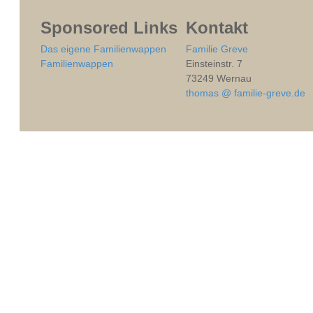
Sponsored Links
Kontakt
Das eigene Familienwappen
Familie Greve
Familienwappen
Einsteinstr. 7
73249 Wernau
thomas @ familie-greve.de