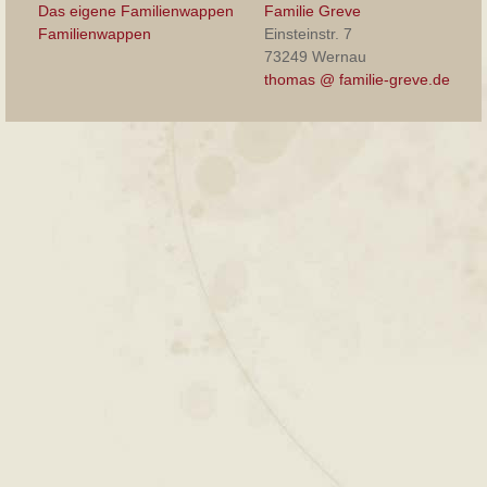
Das eigene Familienwappen
Familie Greve
Familienwappen
Einsteinstr. 7
73249 Wernau
thomas @ familie-greve.de