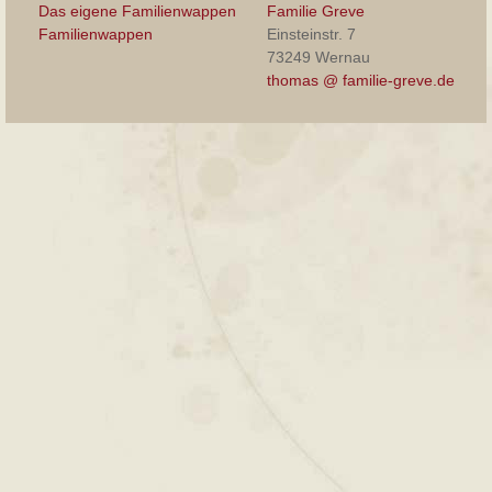
Das eigene Familienwappen
Familie Greve
Familienwappen
Einsteinstr. 7
73249 Wernau
thomas @ familie-greve.de