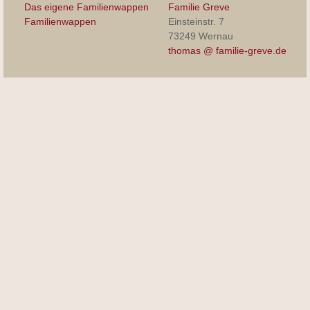
Das eigene Familienwappen
Familie Greve
Familienwappen
Einsteinstr. 7
73249 Wernau
thomas @ familie-greve.de