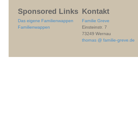
Sponsored Links
Kontakt
Das eigene Familienwappen
Familie Greve
Familienwappen
Einsteinstr. 7
73249 Wernau
thomas @ familie-greve.de