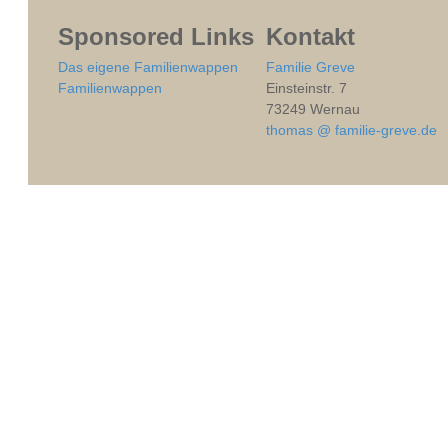
Sponsored Links
Kontakt
Das eigene Familienwappen
Familie Greve
Familienwappen
Einsteinstr. 7
73249 Wernau
thomas @ familie-greve.de