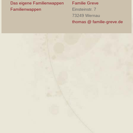
Das eigene Familienwappen
Familie Greve
Familienwappen
Einsteinstr. 7
73249 Wernau
thomas @ familie-greve.de