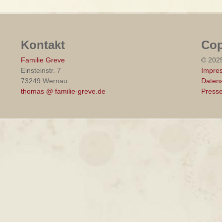
Kontakt
Cop
Familie Greve
© 202
Einsteinstr. 7
Impre
73249 Wernau
Datens
thomas @ familie-greve.de
Press