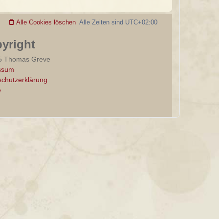
Alle Cookies löschen
Alle Zeiten sind
UTC+02:00
yright
5 Thomas Greve
ssum
chutzerklärung
e