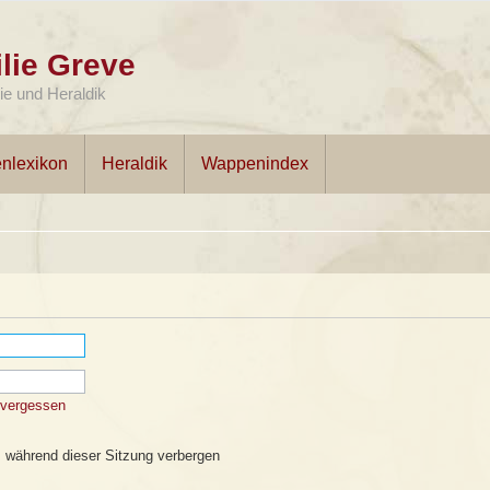
lie Greve
e und Heraldik
nlexikon
Heraldik
Wappenindex
 vergessen
 während dieser Sitzung verbergen