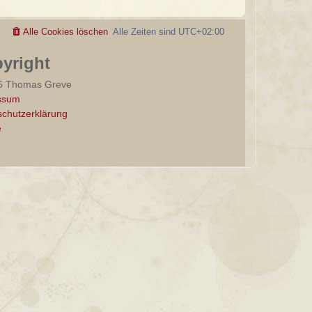
Alle Cookies löschen
Alle Zeiten sind
UTC+02:00
yright
5 Thomas Greve
ssum
chutzerklärung
e