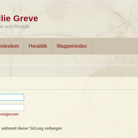
lie Greve
e und Heraldik
nlexikon
Heraldik
Wappenindex
 vergessen
 während dieser Sitzung verbergen