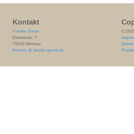
Kontakt
Cop
Familie Greve
© 202
Einsteinstr. 7
Impre
73249 Wernau
Datens
thomas @ familie-greve.de
Press