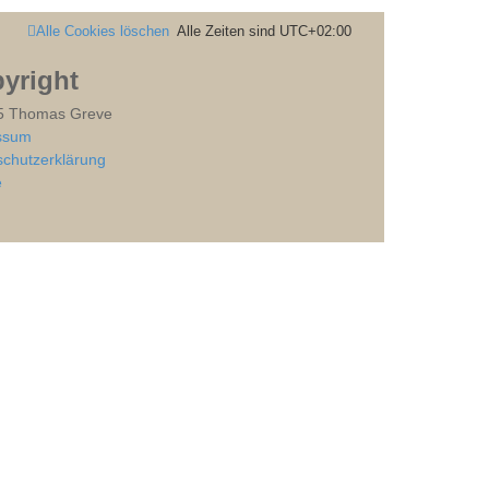
Alle Cookies löschen
Alle Zeiten sind
UTC+02:00
yright
5 Thomas Greve
ssum
chutzerklärung
e