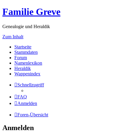
Familie Greve
Genealogie und Heraldik
Zum Inhalt
Startseite
Stammdaten
Forum
Namenlexikon
Heraldik
Wappenindex
Schnellzugriff
FAQ
Anmelden
Foren-Übersicht
Anmelden