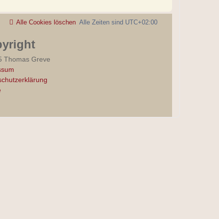
Alle Cookies löschen
Alle Zeiten sind
UTC+02:00
yright
5 Thomas Greve
ssum
chutzerklärung
e