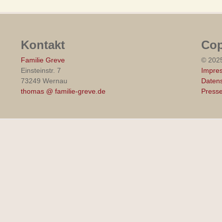
Kontakt
Cop
Familie Greve
© 202
Einsteinstr. 7
Impre
73249 Wernau
Datens
thomas @ familie-greve.de
Press