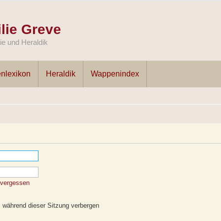
lie Greve
e und Heraldik
nlexikon
Heraldik
Wappenindex
 vergessen
 während dieser Sitzung verbergen