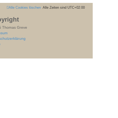
Alle Cookies löschen
Alle Zeiten sind
UTC+02:00
yright
5 Thomas Greve
ssum
chutzerklärung
e