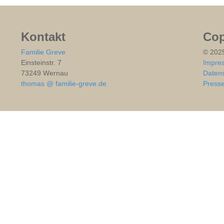
Kontakt
Cop
Familie Greve
© 202
Einsteinstr. 7
Impre
73249 Wernau
Datens
thomas @ familie-greve.de
Press