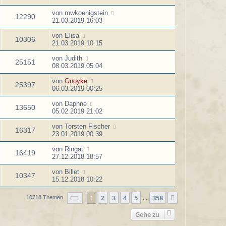
von
mwkoenigstein
12290
21.03.2019 16:03
von
Elisa
10306
21.03.2019 10:15
von
Judith
25151
08.03.2019 05:04
von
Gnoyke
25397
06.03.2019 00:25
von
Daphne
13650
05.02.2019 21:02
von
Torsten Fischer
16317
23.01.2019 00:39
von
Ringat
16419
27.12.2018 18:57
von
Billet
10347
15.12.2018 10:22
Seite
1
von
358
1
2
3
4
5
358
Nächste
10718 Themen
…
Gehe zu