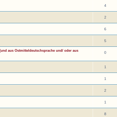
4
2
6
5
(und aus Ostmitteldeutschsprache und/ oder aus
0
1
1
2
1
8