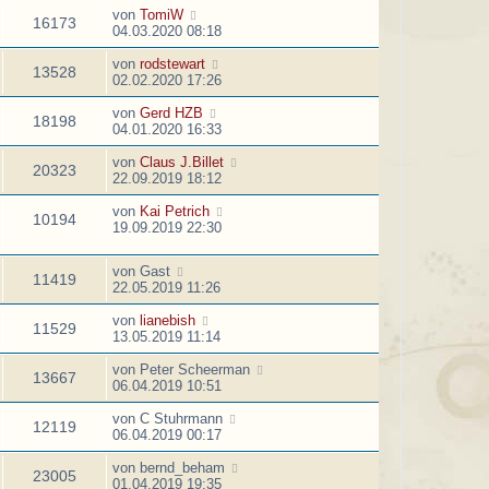
von
TomiW
16173
04.03.2020 08:18
von
rodstewart
13528
02.02.2020 17:26
von
Gerd HZB
18198
04.01.2020 16:33
von
Claus J.Billet
20323
22.09.2019 18:12
von
Kai Petrich
10194
19.09.2019 22:30
von
Gast
11419
22.05.2019 11:26
von
lianebish
11529
13.05.2019 11:14
von
Peter Scheerman
13667
06.04.2019 10:51
von
C Stuhrmann
12119
06.04.2019 00:17
von
bernd_beham
23005
01.04.2019 19:35