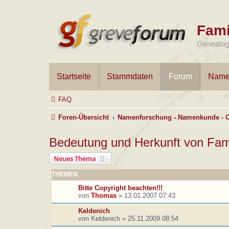
Fami
Genealogi
Startseite
Stammdaten
Forum
Name
FAQ
Foren-Übersicht
Namenforschung - Namenkunde - 
Bedeutung und Herkunft von Fa
Neues Thema
THEMEN
Bitte Copyright beachten!!!
von
Thomas
»
13.01.2007 07:43
Keldenich
von
Keldenich
»
25.11.2009 08:54