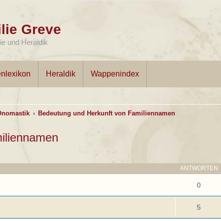
lie Greve
e und Heraldik
nlexikon
Heraldik
Wappenindex
Onomastik
Bedeutung und Herkunft von Familiennamen
miliennamen
ANTWORTEN
0
5