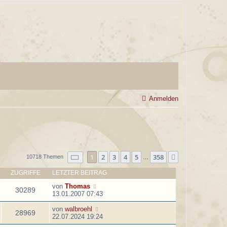
Anmelden
Seite
1
von
358
1
2
3
4
5
358
Nächste
10718 Themen
…
ZUGRIFFE
LETZTER BEITRAG
von
Thomas
30289
13.01.2007 07:43
von
walbroehl
28969
22.07.2024 19:24