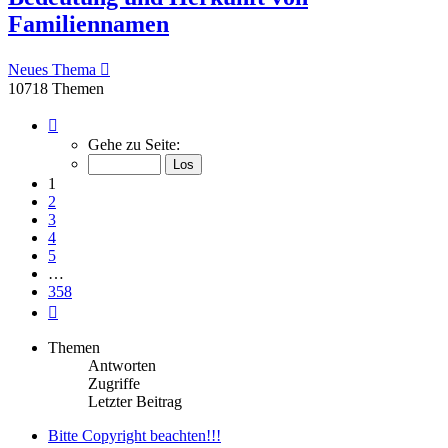
Familiennamen
Neues Thema
10718 Themen
Seite
1
Gehe zu Seite:
von
358
1
2
3
4
5
…
358
Nächste
Themen
Antworten
Zugriffe
Letzter Beitrag
Bitte Copyright beachten!!!