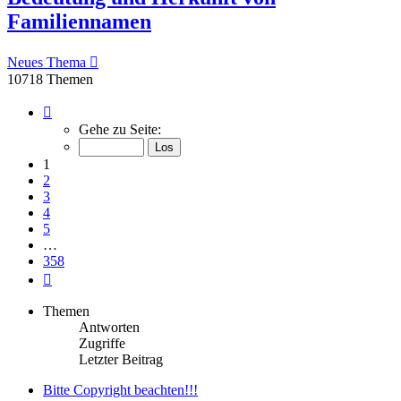
Familiennamen
Neues Thema
10718 Themen
Seite
1
Gehe zu Seite:
von
358
1
2
3
4
5
…
358
Nächste
Themen
Antworten
Zugriffe
Letzter Beitrag
Bitte Copyright beachten!!!